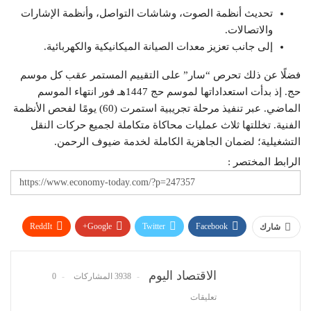
تحديث أنظمة الصوت، وشاشات التواصل، وأنظمة الإشارات
والاتصالات.
إلى جانب تعزيز معدات الصيانة الميكانيكية والكهربائية.
فضلًا عن ذلك تحرص “سار” على التقييم المستمر عقب كل موسم
حج. إذ بدأت استعداداتها لموسم حج 1447هـ فور انتهاء الموسم
الماضي. عبر تنفيذ مرحلة تجريبية استمرت (60) يومًا لفحص الأنظمة
الفنية. تخللتها ثلاث عمليات محاكاة متكاملة لجميع حركات النقل
التشغيلية؛ لضمان الجاهزية الكاملة لخدمة ضيوف الرحمن.
الرابط المختصر :
ReddIt
Google+
Twitter
Facebook
شارك
WhatsApp
Pinterest
البريد الإلكتروني
الاقتصاد اليوم
3938 المشاركات
0
تعليقات