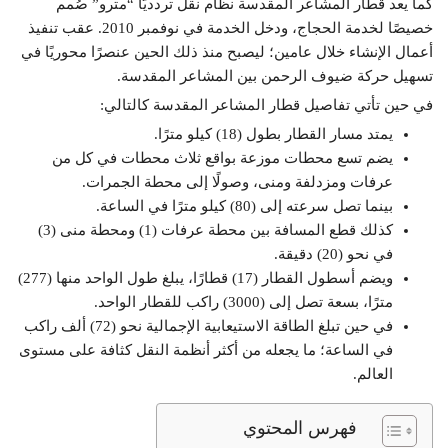
كما يعد قطار المشاعر المقدسة نظام نقل تردديًّا “مترو” صُمم
خصيصًا لخدمة الحجاج، ودخل الخدمة في نوفمبر 2010. عقب تنفيذ
أعمال الإنشاء خلال عامين؛ ليصبح منذ ذلك الحين عنصرًا محوريًا في
تسهيل حركة ضيوف الرحمن بين المشاعر المقدسة.
في حين تأتي تفاصيل قطار المشاعر المقدسة كالتالي:
يمتد مسار القطار بطول (18) كيلو مترًا.
يضم تسع محطات موزعة بواقع ثلاث محطات في كل من
عرفات ومزدلفة ومنى، وصولًا إلى محطة الجمرات.
بينما تصل سرعته إلى (80) كيلو مترًا في الساعة.
كذلك قطع المسافة بين محطة عرفات (1) ومحطة منى (3)
في نحو (20) دقيقة.
ويضم أسطول القطار (17) قطارًا، يبلغ طول الواحد منها (277)
مترًا، بسعة تصل إلى (3000) راكب للقطار الواحد.
في حين تبلغ الطاقة الاستيعابية الإجمالية نحو (72) ألف راكب
في الساعة؛ ما يجعله من أكثر أنظمة النقل كثافة على مستوى
العالم.
فهرس المحتوي