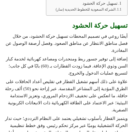
تسهيل حركة الحشود
الشركة السعودية للخطوط الحديدية (سار)
تسهيل حركة الحشود
أيضًا روعي في تصميم المحطات تسهيل حركة الحشود، من خلال
فصل مناطق الانتظار عن مناطق الصعود. وفصل أرصفة الوصول عن
المغادرة.
إضافة إلى توفير جسور ربط ومنحدرات ومصاعد كهربائية لخدمة كبار
السن وذوي الإعاقة. فيما زودت القطارات بـ (60) بابًا في كل جانب؛
لتسريع عمليات الدخول والخروج.
علاوة على ذلك أسهم تشغيل القطار في تقليص أعداد الحافلات على
الطرق المؤدية إلى المشاعر المقدسة. عبر إزاحة نحو (50) ألف رحلة
حافلة. ما انعكس على تخفيف الازدحام المروري، وتعزيز الاستدامة
البيئية؛ عبر الاعتماد على الطاقة الكهربائية ذات الانبعاثات الكربونية
الصفرية.
ويتميز القطار بأسلوب تشغيلي يعتمد على النظام الترددي؛ حيث تدار
الحركة التشغيلية يوميًا عبر مركز تحكم رئيس. وفق خطط تنظيمية