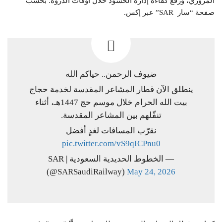
المروري، ورفع كفاءة إدارة الحشود خلال أوقات الذروة. بحسب
صفحة “سار SAR” عبر إكس.
ضيوف الرحمن.. حياكم الله
ينطلق الآن قطار المشاعر المقدسة لخدمة حجاج
بيت الله الحرام خلال موسم حج 1447هـ، أثناء
تنقّلهم بين المشاعر المقدسة.
نقرّب المسافات لغدٍ أفضل
pic.twitter.com/vS9qICPnu0
— الخطوط الحديدية السعودية | SAR
(@SARSaudiRailway)
May 24, 2026