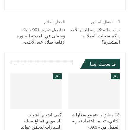
المقال السابق
المقال القادم
سعر «البيتكوين» اليوم الأحد
تفاصيل تجهيز 961 جامعًا
.. كم سجلت العملات
ومصلى في المدينة المنورة
المشفرة؟
لإقامة صلاة عيد الأضحى
قد يعجبك ايضا
نقل
نقل
18 مطارًا بـ «تجمع مطارات
كيف اقتحم الشباب
الثاني» تحصد اعتماد تجربة
السعودي قطاع صيانة
العميل من «ACI»
السيارات ليحقق عوائد