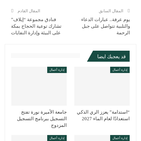
المقال السابق
المقال القادم
يوم عرفة.. عبارات الدعاء
فنادق مجموعة “إيلاف”
والتلبية تتواصل على جبل
تشارك توعية الحجاج بمكة
الرحمة
على البيئة وإدارة النفايات
قد يعجبك ايضا
إدارة أعمال
إدارة أعمال
“استدامة” يعزز الري الذكي
جامعة الأميرة نورة تفتح
استعدادًا لعام الماء 2027
التسجيل ببرنامج التسجيل
المزدوج
إدارة أعمال
إدارة أعمال