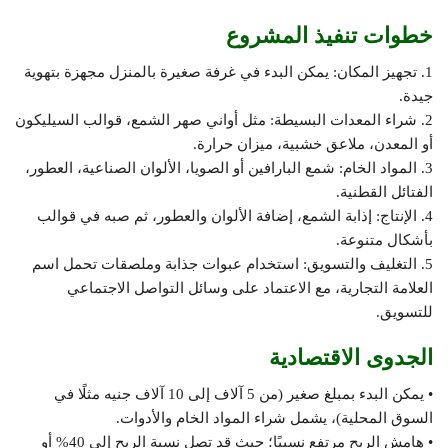
خطوات تنفيذ المشروع
1. تجهيز المكان: يمكن البدء في غرفة صغيرة بالمنزل مجهزة بتهوية
جيدة.
2. شراء المعدات البسيطة: مثل أواني صهر الشمع، قوالب السيليكون
أو المعدن، ملاعق خشبية، ميزان حرارة.
3. المواد الخام: شمع البارافين أو الصويا، الألوان الصناعية، العطور،
الفتائل القطنية.
4. الإنتاج: إذابة الشمع، إضافة الألوان والعطور، ثم صبه في قوالب
بأشكال متنوعة.
5. التغليف والتسويق: استخدام عبوات جذابة وملصقات تحمل اسم
العلامة التجارية، مع الاعتماد على وسائل التواصل الاجتماعي
للتسويق.
الجدوى الاقتصادية
• يمكن البدء بمبلغ صغير (من 5 آلاف إلى 10 آلاف جنيه مثلًا في
السوق المحلية)، يشمل شراء المواد الخام والأدوات.
• هامش الربح مرتفع نسبيًا؛ حيث قد تصل نسبة الربح إلى 40% أو