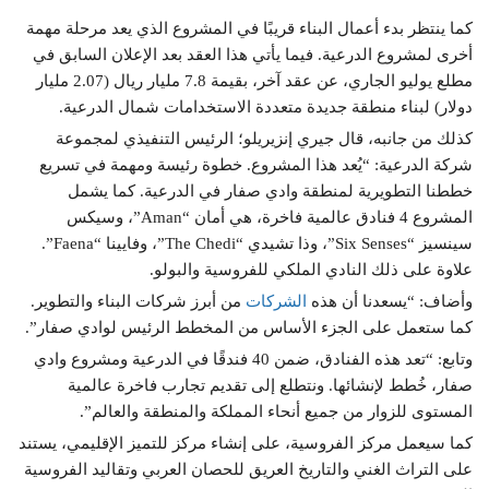
كما ينتظر بدء أعمال البناء قريبًا في المشروع الذي يعد مرحلة مهمة
أخرى لمشروع الدرعية. فيما يأتي هذا العقد بعد الإعلان السابق في
مطلع يوليو الجاري، عن عقد آخر، بقيمة 7.8 مليار ريال (2.07 مليار
دولار) لبناء منطقة جديدة متعددة الاستخدامات شمال الدرعية.
كذلك من جانبه، قال جيري إنزيريلو؛ الرئيس التنفيذي لمجموعة
شركة الدرعية: “يُعد هذا المشروع. خطوة رئيسة ومهمة في تسريع
خططنا التطويرية لمنطقة وادي صفار في الدرعية. كما يشمل
المشروع 4 فنادق عالمية فاخرة، هي أمان “Aman”، وسيكس
سينسيز “Six Senses”، وذا تشيدي “The Chedi”، وفايينا “Faena”.
علاوة على ذلك النادي الملكي للفروسية والبولو.
وأضاف: “يسعدنا أن هذه
الشركات
من أبرز شركات البناء والتطوير.
كما ستعمل على الجزء الأساس من المخطط الرئيس لوادي صفار”.
وتابع: “تعد هذه الفنادق، ضمن 40 فندقًا في الدرعية ومشروع وادي
صفار، خُطط لإنشائها. ونتطلع إلى تقديم تجارب فاخرة عالمية
المستوى للزوار من جميع أنحاء المملكة والمنطقة والعالم”.
كما سيعمل مركز الفروسية، على إنشاء مركز للتميز الإقليمي، يستند
على التراث الغني والتاريخ العريق للحصان العربي وتقاليد الفروسية