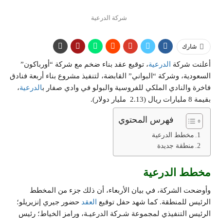
شركة الدرعية
شارك
أعلنت شركة
الدرعية
، توقيع عقد بناء ضخم مع شركة “أورباكون”
السعودية، وشركة “البواني” القابضة، لتنفيذ مشروع بناء أربعة فنادق
فاخرة والنادي الملكي للفروسية والبولو في وادي صفار ب
الدرعية
،
بقيمة 8 مليارات ريال (2.13 مليار دولار).
فهرس المحتوي
مخطط الدرعية
منطقة جديدة
مخطط الدرعية
وأوضحت الشركة، في بيان الأربعاء، أن ذلك جزء من المخطط
الرئيس للمنطقة. كما شهد حفل توقيع
العقد
حضور جيري إنزيريلو؛
الرئيس التنفيذي لمجموعة شـركة الدرعيـة، ورامز الخياط؛ رئيس