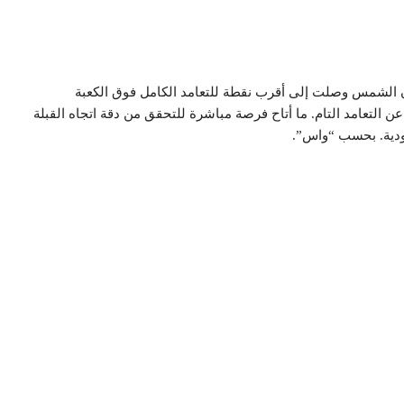
ن الشمس وصلت إلى أقرب نقطة للتعامد الكامل فوق الكعبة
غ 89.94 درجة، بفارق يقارب 0.06 درجة فقط عن التعامد التام. ما أتاح فرصة مباشرة للتحقق من دقة اتجاه القبلة
ودية. بحسب “واس”.