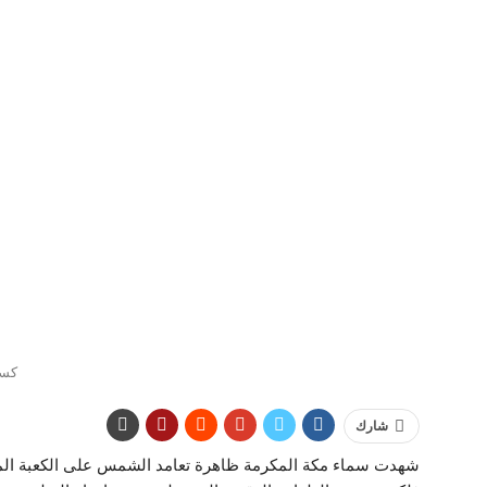
كسو
شارك