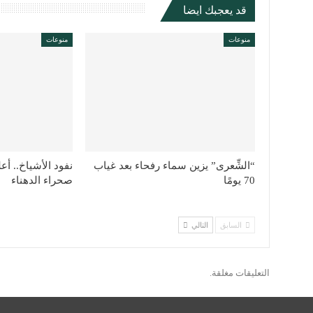
قد يعجبك ايضا
منوعات
منوعات
“الشِّعرى” يزين سماء رفحاء بعد غياب
نفود الأشياخ.. أع
70 يومًا
صحراء الدهناء
السابق
التالي
التعليقات مغلقة.