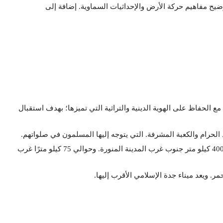
وضيح مفاهيم حركة الأرض والإحداثيات السماوية. إضافة إلى
ع الحفاظ على الهوية الدينية والتراثية التي تميزها؛ بهدف استقبال
حرام والكعبة المشرفة. التي يتوجه إليها المسلمون في صلواتهم.
بينما تقع المدينة غرب المملكة العربية السعودية؛ فهي تبعد نحو 400 كيلو متر جنوب غرب المدينة المنورة. وحوالي 75 كيلو مترًا غرب