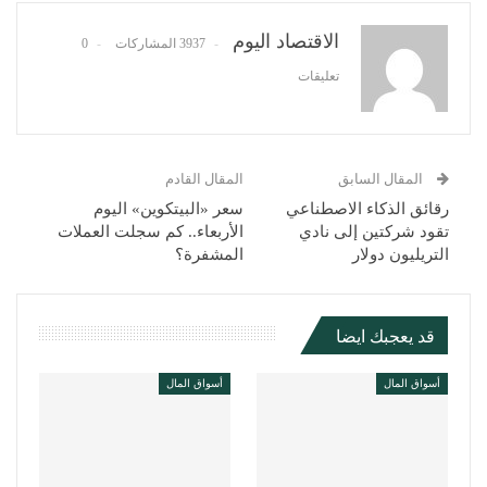
Pinterest
WhatsApp
ReddIt
البريد الإلكتروني
الاقتصاد اليوم
3937 المشاركات
0
تعليقات
المقال السابق
المقال القادم
رقائق الذكاء الاصطناعي
سعر «البيتكوين» اليوم
تقود شركتين إلى نادي
الأربعاء.. كم سجلت العملات
التريليون دولار
المشفرة؟
قد يعجبك ايضا
أسواق المال
أسواق المال