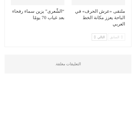
ملتقى «عرش الحرف» في
“الشِّعرى” يزين سماء رفحاء
الباحة يعزز مكانة الخط
بعد غياب 70 يومًا
العربي
السابق
التالي
التعليقات مغلقة.