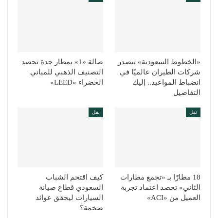
«الخطوط السعودية» تتصدر
صالة «1» بمطار جدة تحصد
شركات الطيران عالميًا في
التصنيف الذهبي للمباني
انضباط المواعيد.. إليك
الخضراء «LEED»
التفاصيل
نقل
نقل
18 مطارًا بـ «تجمع مطارات
كيف اقتحم الشباب
الثاني» تحصد اعتماد تجربة
السعودي قطاع صيانة
العميل من «ACI»
السيارات ليحقق عوائد
ضخمة؟