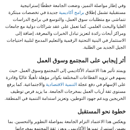
وفي إطار مواصلة التميز، وضعت الجامعة خططًا إستراتيجية
مستقبلية تشمل إطلاق
برامج أكاديمية
جديدة في تخصصات مبتكرة
تتماشى مع متطلبات سوق العمل، والتوسع في برامج الدراسات
العليا والبحث العلمي. كما تعمل على عقد شراكات دولية مع جامعات
ومراكز أبحاث رائدة لتعزيز تبادل الخبرات والمعرفة، إضافة إلى
الاستثمار في البنية التحتية الرقمية والتعليم المدمج لتلبية احتياجات
الجيل الجديد من الطلبة.
أثر إيجابي على المجتمع وسوق العمل
ويمتد تأثير هذا الاعتماد الأكاديمي إلى المجتمع وسوق العمل. حيث
يسهم في تزويد القطاعات المختلفة بكوادر مؤهلة تأهيلًا عاليًا وقادرة
على الإسهام في دفع عجلة
التنمية الاقتصادية
والاجتماعية. كما يرفع
مستوى ثقة أرباب العمل بمخرجات الجامعة. ما يزيد فرص توظيف
الخريجين ويدعم جهود التوطين، وتعزيز استدامة التنمية في المنطقة.
خطوة نحو المستقبل
ويعكس هذا الاعتماد التزام الجامعة بمواصلة التطوير والتحسين. بما
يضمن استمرار تميزها الأكاديمي. ويعزز ثقة المجتمع بمخرجاتها