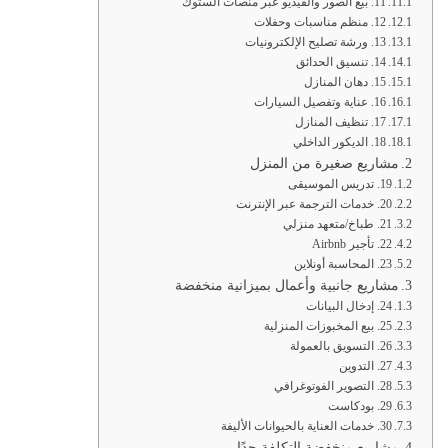
11. بيع الصور والفيديو عبر منصات الستوك
12. منظم مناسبات وحفلات
13. ورشة تصليح الإلكترونيات
14. تنسيق الحدائق
15. دهان المنازل
16. عناية وتفصيل السيارات
17. تنظيف المنازل
18. الديكور الداخلي
مشاريع صغيرة من المنزل
19. تدريس الموسيقى
20. خدمات الترجمة عبر الإنترنت
21. طباخ/متعهد منزلي
22. تأجير Airbnb
23. المحاسبة أونلاين
مشاريع جانبية وأعمال بميزانية منخفضة
24. إدخال البيانات
25. بيع المخبوزات المنزلية
26. التسويق بالعمولة
27. التدوين
28. التصوير الفوتوغرافي
29. بودكاست
30. خدمات العناية بالحيوانات الأليفة
مشاريع منخفضة التكلفة جدًا