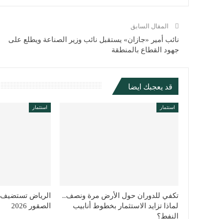
المقال السابق
نائب أمير «جازان» يستقبل نائب وزير الصناعة ويطلع على
جهود القطاع بالمنطقة
قد يعجبك ايضا
استثمار
استثمار
تكفي للدوران حول الأرض مرة ونصف..
الرياض تستضيف ال
لماذا تزايد الاستثمار بخطوط أنابيب
الصقور 2026
النفط؟