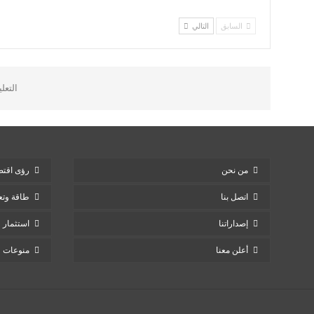
السابق
التالي
التعل
من نحن
رؤى اقتص
اتصل بنا
طاقة وتع
إصداراتنا
استثمار
أعلن معنا
منوعات