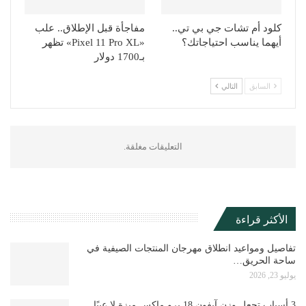
كلود أم تشات جي بي تي..
مفاجأة قبل الإطلاق.. علب
أيهما يناسب احتياجاتك؟
«Pixel 11 Pro XL» تظهر
بـ1700 دولار
السابق
التالي
التعليقات مغلقة.
الأكثر قراءة
تفاصيل ومواعيد انطلاق مهرجان المنتجات الصيفية في
ساحة الحريق…
يوليو 23, 2026
3 أسباب تجعل وزن آيفون 18 برو ماكس ميزة لا عيبًا