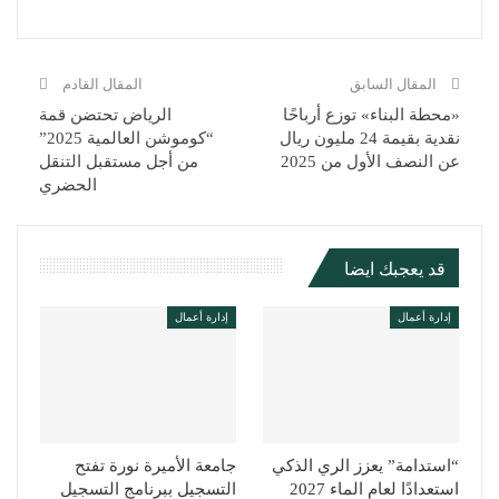
المقال السابق
المقال القادم
«محطة البناء» توزع أرباحًا
الرياض تحتضن قمة
نقدية بقيمة 24 مليون ريال
“كوموشن العالمية 2025”
عن النصف الأول من 2025
من أجل مستقبل التنقل
الحضري
قد يعجبك ايضا
إدارة أعمال
إدارة أعمال
“استدامة” يعزز الري الذكي
جامعة الأميرة نورة تفتح
استعدادًا لعام الماء 2027
التسجيل ببرنامج التسجيل