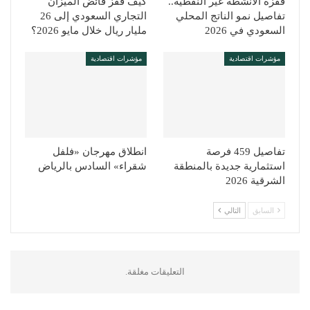
قفزة الأنشطة غير النفطية..
كيف قفز فائض الميزان
تفاصيل نمو الناتج المحلي
التجاري السعودي إلى 26
السعودي في 2026
مليار ريال خلال مايو 2026؟
مؤشرات اقتصادية
مؤشرات اقتصادية
تفاصيل 459 فرصة
انطلاق مهرجان «فلفل
استثمارية جديدة بالمنطقة
شقراء» السادس بالرياض
الشرقية 2026
السابق
التالي
التعليقات مغلقة.