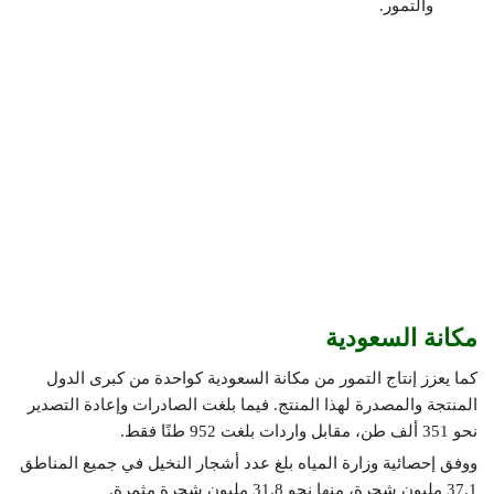
والتمور.
مكانة السعودية
كما يعزز إنتاج التمور من مكانة السعودية كواحدة من كبرى الدول
المنتجة والمصدرة لهذا المنتج. فيما بلغت الصادرات وإعادة التصدير
نحو 351 ألف طن، مقابل واردات بلغت 952 طنًا فقط.
ووفق إحصائية وزارة المياه بلغ عدد أشجار النخيل في جميع المناطق
37.1 مليون شجرة، منها نحو 31.8 مليون شجرة مثمرة.