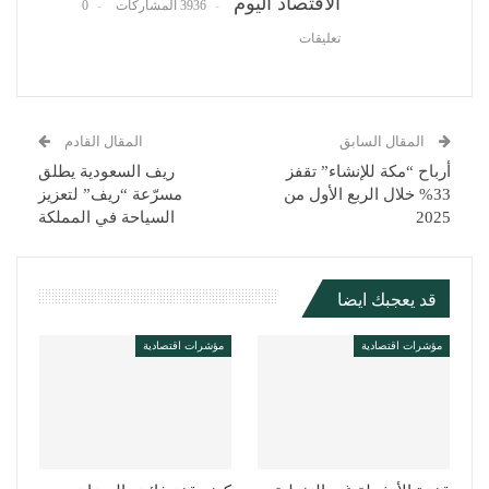
الاقتصاد اليوم
3936 المشاركات
0
تعليقات
المقال السابق
المقال القادم
أرباح “مكة للإنشاء” تقفز
ريف السعودية يطلق
33% خلال الربع الأول من
مسرّعة “ريف” لتعزيز
2025
السياحة في المملكة
قد يعجبك ايضا
مؤشرات اقتصادية
مؤشرات اقتصادية