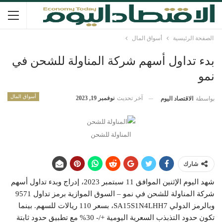
الصفحة الرئيسية
أسواق المال
بدء تداول أسهم شركة المناولة للشحن في
نمو
أسواق المال
آخر تحديث
نوفمبر 19, 2023
بواسطة
الاقتصاد اليوم
المناولة للشحن
شارك
شهد اليوم الإثنين الموافق 11 سبتمبر 2023، إدراج وبدء تداول أسهم
شركة المناولة للشحن في نمو – السوق الموازية برمز تداول 9571
وبالرمز الدولي SA15S1N4LHH7، بسعر 110 ريالات للسهم. بينما
تكون حدود التذبذب السعرية اليومية +/- 30% مع تطبيق حدود ثابتة