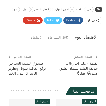
إدراج
اكتتاب
السوق الموازي
المناولة للشحن
تداول
نمو
Google+
Twitter
Facebook
شارك
Pinterest
WhatsApp
ReddIt
البريد الإلكتروني
الاقتصاد اليوم
11657 المشاركات
0 تعليقات
المقال السابق
المقال القادم
بقيمة 4 مليارات ريال..
صندوق التنمية السياحي
حديقة الملك سلمان تطلق
يوقّع اتفاقية تمويل وتطوير
صندوقًا عقاريًّا
الريتز كارلتون الخبر
قد يعجبك ايضا
أسواق المال
أسواق المال