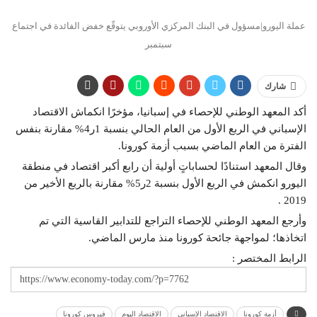
عملة اليورو|مسؤول في البنك المركزي الأوروبي يتوقّع خفض الفائدة في اجتماع
سبتمبر
شارك
أكد المعهد الوطني للإحصاء في إسبانيا، مؤخرًا انكماش الاقتصاد
الإسباني في الربع الأول من العام الحالي بنسبة 1ر4% مقارنة بنفس
الفترة من العام الماضي بسبب أزمة كورونا.
وقال المعهد استنادًا لحساباتٍ أولية أن رابع أكبر اقتصاد في منطقة
اليورو انكمش في الربع الأول بنسبة 2ر5% مقارنة بالربع الأخير من
2019 .
وأرجع المعهد الوطني للإحصاء التراجع للتدابير القاسية التي تم
اتخاذها؛ لمواجهة جائحة كورونا منذ مارس الماضي.
الرابط المختصر :
أزمة كورونا
الاقتصاد الإسباني
الاقتصاد اليوم
فيروس كورونا