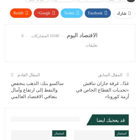
ReddIt
Google+
Twitter
Facebook
شارك
WhatsApp
Pinterest
البريد الإلكتروني
الاقتصاد اليوم
10180 المشاركات
0
تعليقات
المقال السابق
المقال القادم
غدًا.. غرفة جازان تناقش
ساكسو بنك: الذهب ينخفض
«تحديات القطاع الخاص في
والنفط إلى ارتفاع وآمال
أزمة كورونا»
بتعافي الاقتصاد العالمي
قد يعجبك ايضا
استثمار
استثمار