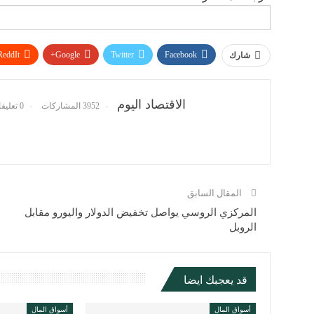
ReddIt
Google+
Twitter
Facebook
شارك
الاقتصاد اليوم
3952 المشاركات
0 تعليقات
المقال السابق
المركزي الروسي يواصل تخفيض الدولار واليورو مقابل
الروبل
قد يعجبك ايضا
أسواق المال
أسواق المال