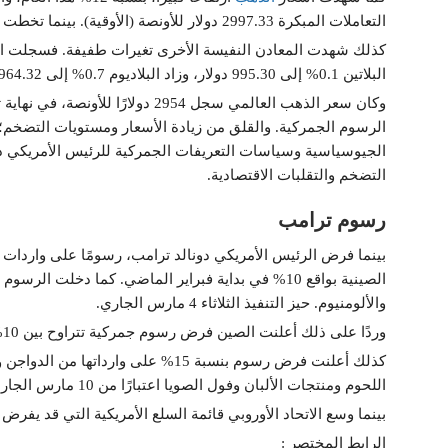
التعاملات المبكرة 2997.33 دولار للأونصة (الأوقية). بينما تخطت العقود الآجلة له في الولايات المتحدة 3025 دولارا.
البلاتين 0.1% إلى 995.30 دولار، وزاد البلاديوم 0.7% إلى 964.32 دولار.
وكان سعر الذهب العالمي سجل 2954 دو
الجيوسياسية وسياسات التعريفات الجمركية للرئيس الأمريكي دون
التضخم والتقلبات الاقتصادية.
رسوم ترامب
بينما فرض الرئيس الأمريكي دونالد ترامب، رسومًا على واردات 
الصينية بواقع 10% في بداية فبراير الماضي. كما دخل
والألومنيوم. حيز التنفيذ الثلاثاء 4 مارس الجاري.
وردًا على ذلك أعلنت الصين فرض رسوم جمركية تتراوح بين 10% و15% على بعض الواردات الأمريكية. بداية من 10 مارس 2025.
اللحوم ومنتجات الألبان وفول الصويا اعتبارًا من 10 مارس الجاري.
بينما وسع الاتحاد الأوروبي قائمة السلع الأمريكية التي قد يفرض 
الرابط المختصر :