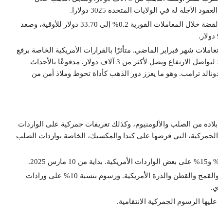
كذلك شهدت المعادن النفيسة الأخرى تغيرات طفيفة. فسجلت الفضة خلال المعاملات الفورية 0.2% إلى 33.70 دولار للأوقية، وصعد
لارًا للأونصة، في نهاية تعاملات شهر فبراير الماضي. متأثرًا بالقرارات الأمريكية الخاصة برفع
الرسوم الجمركية. والقلق من زيادة الأسعار ومستويات التضخم؛ ليواصل الارتفاع ويصل لأكثر من 3 آلاف دولار. مدفوعًا بالأحداث
الد ترامب. وهو ما يعزز دور الذهب كأداة تحوط وملاذ أمن من
بلاده من الصلب والألومنيوم، وكذلك تعريفات جمركية على الواردات
ت الرسوم الجمركية، التي فرضها على كندا والمكسيك، الخاصة بواردات الصلب
كذلك أعلنت فرض رسوم بنسبة 15% على وارداتها من الدواجن والقمح والقطن والذرة الأمريكية. ورسوم بنسبة 10% على ورادات
عليها الرسوم الجمركية الانتقامية.