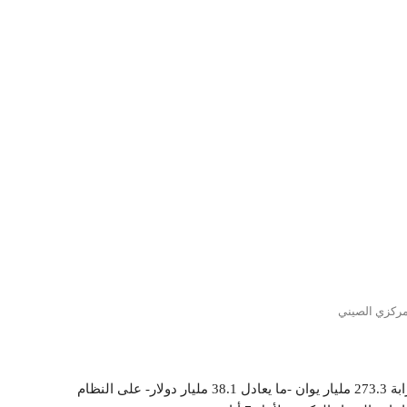
لمركزي الصيني
ضخ البنك المركزي الصيني -بنك الشعب- صباح اليوم الثلاثاء، قرابة 273.3 مليار يوان -ما يعادل 38.1 مليار دولار- على النظام