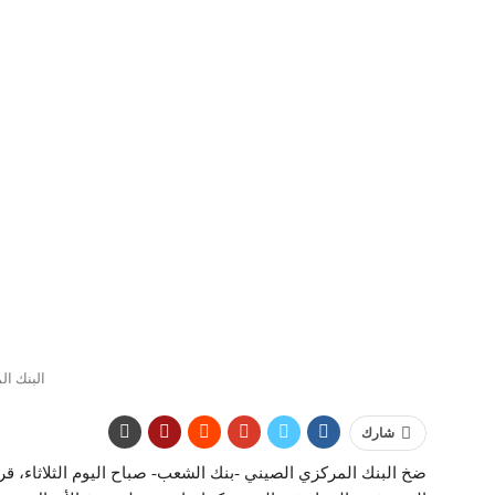
البنك ا
شارك