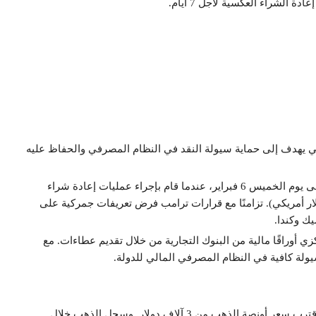
الشراء العكسية لأجل 7 أيام.
ي يهدف إلى حماية سيولة النقد في النظام المصرفي والحفاظ عليه
، أقدم على هذه الخطوة للمرة الأولى يوم الخميس 6 فبراير، عندما قام بإجراء عمليات إعادة شراء
 أيام. بقيمة 275.5 مليار يوان (38.43 مليار دولار أمريكي). تزامنًا مع قرارات ترامب فرض تعريفات جمركية على
ي أوراقًا مالية من البنوك التجارية من خلال تقديم عطاءات. مع
يولة كافية في النظام المصرفي المالي للدولة.
ارتفاعًا كبيرًا، بنسبة 12% هذا العام، واقترب سعر أونصة الذهب من 3 آلاف دولار. وسجل الذهب خلال