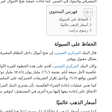
المصرفي والبنوك في الصين. كما جاءت عملية ضخ الأموال عبر إعادة 
فهرس المحتوي
الحفاظ على السيولة
أسعار الذهب عالميًا
رسوم ترامب
الحفاظ على السيولة
قال البنك
المركزي الصيني
، إن ضخ أموال داخل النظام المصرف
بشكل مقبول ووفير.
وكان البنك
المركزي الصيني
عكسية لأجل سبعة
الصين بواقع 10%، وتأجيل إقرار التعريفات الجمركية على المكسيك وكندا.
كما تعني عمليات إعادة الشراء العكسية، بأن يشتري البنك المركز
الاتفاق على إعادة بيعها إليها مرة أخرى في المستقبل؛ لتوفير س
أسعار الذهب عالميًا
كما شهدت أسعار
الذهب