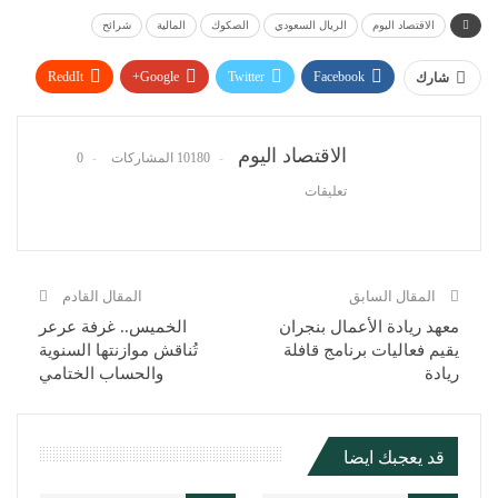
الاقتصاد اليوم
الريال السعودي
الصكوك
المالية
شرائح
ReddIt
Google+
Twitter
Facebook
شارك
WhatsApp
Pinterest
البريد الإلكتروني
الاقتصاد اليوم
10180 المشاركات
0
تعليقات
المقال السابق
المقال القادم
معهد ريادة الأعمال بنجران
الخميس.. غرفة عرعر
يقيم فعاليات برنامج قافلة
تُناقش موازنتها السنوية
ريادة
والحساب الختامي
قد يعجبك ايضا