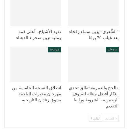
“الشِّعرى” يزين سماء رفحاء
نفود الأشياخ.. أعلى قمة
بعد غياب 70 يومًا
رملية تزين صحراء الدهناء
منوعات
منوعات
«الحج والعمرة» تطلق تحدي
انطلاق النسخة الخامسة من
ابتكار أفضل مظلة لضيوف
مهرجان «خيرات الباحة»
الرحمن».. الشروط ورابط
بسوق رغدان التاريخية
التقديم
السابق
التالي