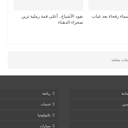
سماء رفحاء بعد غياب
نفود الأشياخ.. أعلى قمة رملية تزين
صحراء الدهناء
يقات مغلقة.
ادية
رياضة
دين
خدمات
تكنولوجيا
سيارات