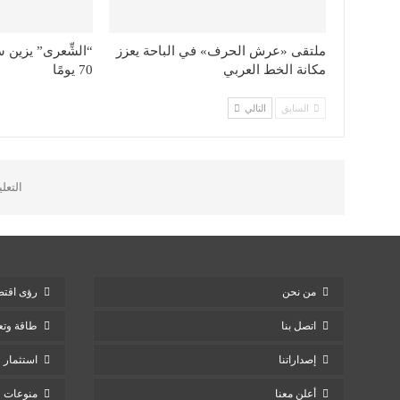
ملتقى «عرش الحرف» في الباحة يعزز
“الشِّعرى” يزين 
مكانة الخط العربي
70 يومًا
السابق
التالي
التعل
من نحن
رؤى اقتص
اتصل بنا
طاقة وتع
إصداراتنا
استثمار
أعلن معنا
منوعات