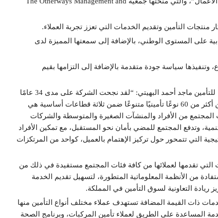
حصدت شركة التعاونية للتأمين “الجائزة الذهبية للجودة وسمعة الأعمال”، والتي منحتها جمعية The Otherways Management and
تكار منتجات التأمين وتقديم الخدمات التي تعزز تجربة العملاء.
جابية على المستوى الوطني، بالإضافة إلى سمعتها المميزة لدى
داع، وتنفيذها سياسة جودة متقدمة بالإضافة إلى التزامها بقيم
وقال نائب الرئيس التنفيذي للتسويق والمبيعات بشركة التعاونية للتأمين ماجد أحمد البهيتي: “لقد نجحت الشركة على مدى 34 عامًا
في بناء محفظة تأمينية ضخمة تقدر بحوالي 8 مليار ريال وتتضمن أكثر من 60 نوعًا تأمينيًا متنوعًا ضمن ثلاثة قطاعات أساسية هي
 المجتمع من الأفراد والمنشآت الصغيرة والمتوسطة والشركات
مية، وتدفع المجتمع للمضي بأمان نحو المستقبل، مع تمكين الأفراد
يجية التي تتمحور حول تركيز الإهتمام بالعميل، كواحد من المرتكزات
مات التي تقدمها لعملائها من كافة فئات المجتمع مستفيدة في ذلك من
تفادة من الأنظمة المعلوماتية المتطورة، لتسهيل تقديم الخدمة
 ريادة التعاونية لسوق التأمين في المملكة.
لخدمات ذات القيمة المضافة تستهدف عملاء مختلف أنواع التأمين منها
دمة المساعدة على الطريق لعملاء تأمين المركبات، وبرنامج الصحة