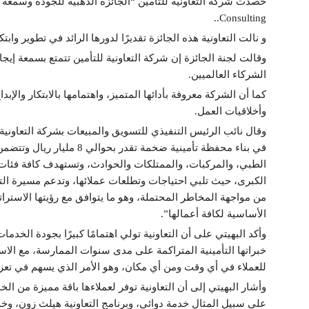
Consulting..
و نالت التعاونية هذه الجائزة تقديرًا لدورها الرائد في تطوير واب
وقالت لجنة الجائزة إن شركة التعاونية للتأمين تتمتع بسمعة إي
الشركاء العالميين.
كما أن الشركة معروفة بأدائها المتميز، واهتمامها بالابتكار والإب
وأخلاقيات العمل.
الطبي، والمركبات، والممتلكات والحوادث، وتستهدف كافة فئات
الكبرى، حيث تلبي احتياجات وتطلعات عملائها، وتدعم مسيرة التن
من مواجهة المخاطر المحتملة، وهو ما يتوافق مع رؤيتها الاسترات
الأساسية لكافة أعمالها”.
وأكد البهيتي على أن التعاونية تولي اهتمامًا كبيرًا بجودة الخد
خبراتها التأمينية المتراكمة على مدى سنوات الممارسة، مع الاس
للعملاء في أي وقت ومن أي مكان، وهو الأمر الذي يسهم في تعزيز
وأشار البهيتي إلى أن التعاونية توفر لعملاءها باقة مميزة من ا
على سبيل المثال خدمة دوائي، وبرنامج التعاونية هيلث زون، وخ