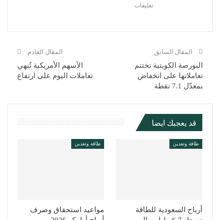
تعليقات
المقال السابق
المقال القادم
البورصة الكويتية تختتم
الأسهم الأمريكية تُنهي
تعاملاتها على انخفاض
تعاملات اليوم على ارتفاع
بمعدّل 7.1 نقطة
قد يعجبك ايضا
طاقة وتعدين
طاقة وتعدين
أرباح السعودية للطاقة
مواعيد استحقاق وصرف
تسجل 6.7 مليار ريال
أرباح أرامكو 2026