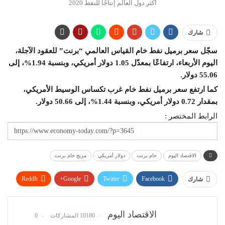
أكثر دول العالم إنتاجًا للنفط 2020
شارك
سجّل سعر برميل نفط خام القياس العالمي “برنت” للعقود الآجلة،
اليوم الأربعاء، ارتفاعًا بمعدّل 1.05 دولار أمريكي، وبنسبة 1.94%، إلى
55.06 دولار.
كما ارتفع سعر برميل نفط خام غرب تكساس الوسيط الأمريكي،
بمقدار 0.72 دولار أمريكي، وبنسبة 1.44%، إلى 50.66 دولار.
الرابط المختصر :
الاقتصاد اليوم
خام برنت
دولار أمريكي
مزيج خام برنت
ReddIt
Google+
Twitter
Facebook
شارك
WhatsApp
Pinterest
البريد الإلكتروني
الاقتصاد اليوم
10180 المشاركات
0