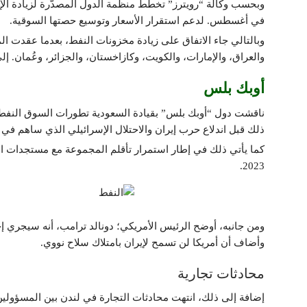
في أغسطس. لدعم استقرار الأسعار وتوسيع حصتها السوقية.
وبالتالي جاء الاتفاق على زيادة مخزونات النفط، بعدما عقدت ال
والعراق، والإمارات، والكويت، وكازاخستان، والجزائر، وعُمان. إلى جانب الم
أوبك بلس
ناقشت دول “أوبك بلس” بقيادة السعودية تطورات السوق النفطية 
ذلك قبل اندلاع حرب إيران والاحتلال الإسرائيلي الذي ساهم في 
كما يأتي ذلك في إطار استمرار تأقلم المجموعة مع مستجدات ال
2023.
ومن جانبه، أوضح الرئيس الأمريكي؛ دونالد ترامب، أنه سيجري إجل
وأضاف أن أمريكا لن تسمح لإيران بامتلاك سلاح نووي.
محادثات تجارية
إضافة إلى ذلك، انتهت محادثات التجارة في لندن بين المسؤولين 