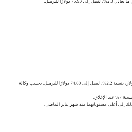
ارتفع خام غرب تكساس الوسيط الأمريكي بمقدار 1.62 دولار، بنسبة 2.2%، ليصل إلى 74.60 دولارًا للبرميل. بحسب وكالة
إغلاق.