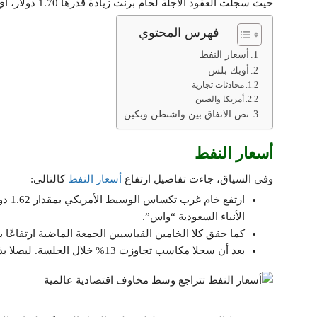
حيث سجلت العقود الآجلة لخام برنت زيادة قدرها 1.70 دولار، أي ما يعادل 2.3%، لتصل إلى 75.93 دولارًا للبرميل.
فهرس المحتوي
أسعار النفط
أوبك بلس
محادثات تجارية
أمريكا والصين
نص الاتفاق بين واشنطن وبكين
أسعار النفط
وفي السياق، جاءت تفاصيل ارتفاع
أسعار النفط
كالتالي:
الأنباء السعودية “واس”.
كما حقق كلا الخامين القياسيين الجمعة الماضية ارتفاعًا بنسبة 7% عند ال
بعد أن سجلا مكاسب تجاوزت 13% خلال الجلسة. ليصلا بذلك إلى أعلى مستوياتهما منذ شهر يناير الماضي.