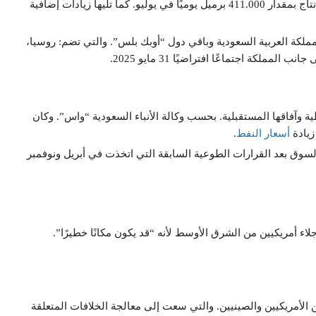
وبحسب وكالة “رويترز” تخطط منظمة الدول المصدّرة لزيادة الإنتاج بمقدار 411.000 برميل يوميًا في يوليو. كما تليها زيادات إضافية
مملكة العربية السعودية وباقي دول “أوبك بلس”. والتي تضم: روسيا،
ملكة اجتماعًا افتراضيًا 31 مايو 2025.
وآفاقها المستقبلية. بحسب وكالة الأنباء السعودية “واس”. وكان
زيادة
أسعار النفط
.
سوق بعد القرارات الطوعية السابقة التي اتخذت في أبريل ونوفمبر
اء أمريكيين من الشرق الأوسط لأنه “قد يكون مكانًا خطيرًا”.
الأمريكيين والصينيين. والتي سعت إلى معالجة الخلافات المتعلقة