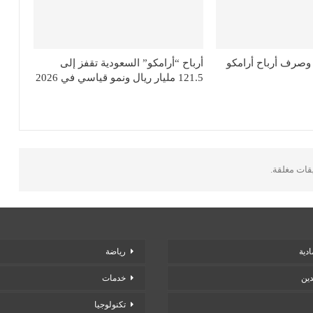
وصرف أرباح أرامكو
أرباح “أرامكو” السعودية تقفز إلى
121.5 مليار ريال ونمو قياسي في 2026
يقات مغلقة.
دية
رياضة
دين
خدمات
تكنولوجيا