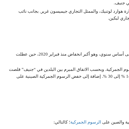
ي جنيف.
رة هوارد لوتنيك، والممثل التجاري جيميسون غرير. بجانب نائب
اري لبكين.
تراجعت صادرات الصين إلى الولايات المتحدة بنسبة (34.5%) على أساس سنوي، وهو أكبر انخفاض منذ فبراير 2020، حين عطلت
وم الجمركية. وبحسب الاتفاق المبرم بين البلدين في “جنيف” قلصت
الولايات المتحدة التعريفات الجمركية على السلع الصينية من 145 % إلى 30 %. إضافة إلى خفض الرسوم الجمركية الصينية على
كية والصين على
الرسوم الجمركية
؛ كالتالي: