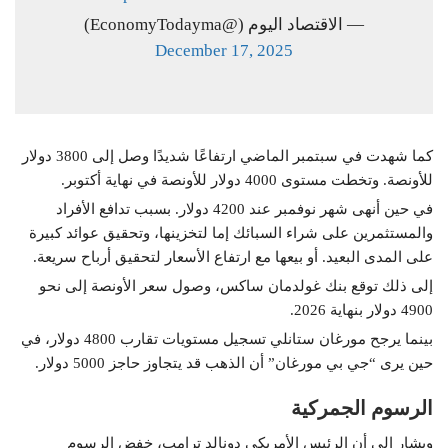
— الاقتصاد اليوم (@EconomyTodayma)
December 17, 2025
كما شهدت في سبتمبر الماضي ارتفاعًا شديدًا وصل إلى 3800 دولار
للأونصة. وتخطت مستوى 4000 دولار للأونصة في نهاية أكتوبر.
في حين أنهى شهر نوفمبر عند 4200 دولار. بسبب تدافع الأفراد
والمستثمرين على شراء السبائك إما لتخزينها، وتحقيق عوائد كبيرة
على المدى البعيد. أو بيعها مع ارتفاع الأسعار لتحقيق أرباح سريعة.
إلى ذلك توقع بنك غولدمان ساكس، وصول سعر الأونصة إلى نحو
4900 دولار بنهاية 2026.
بينما يرجح مورغان ستانلي تسجيل مستويات تقارب 4800 دولار، في
حين يرى “جي بي مورغان” أن الذهب قد يتجاوز حاجز 5000 دولار.
الرسوم الجمركية
ويشار إلى أن الرئيس الأمريكي دونالد ترامب، خفض الرسوم