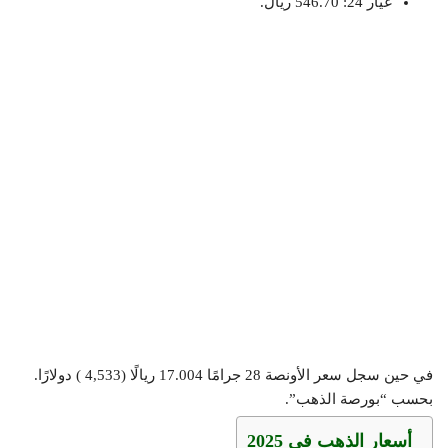
عيار 24: 546.70 ريال.
في حين سجل سعر الأونصة 28 جرامًا 17.004 ريالًا (4,533 ) دولارًا.
بحسب “بورصة الذهب”.
أسعار الذ
هب
في 2025