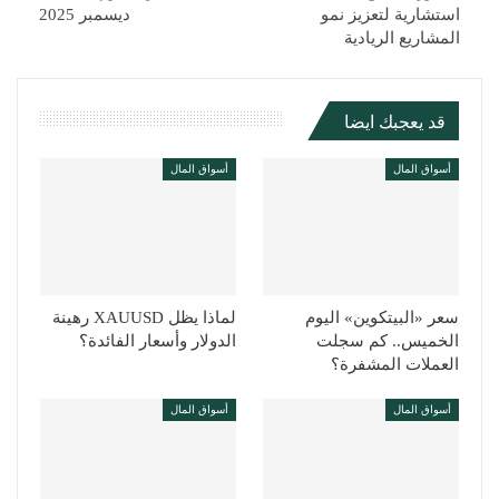
استشارية لتعزيز نمو
ديسمبر 2025
المشاريع الريادية
قد يعجبك ايضا
أسواق المال
أسواق المال
سعر «البيتكوين» اليوم
لماذا يظل XAUUSD رهينة
الخميس.. كم سجلت
الدولار وأسعار الفائدة؟
العملات المشفرة؟
أسواق المال
أسواق المال