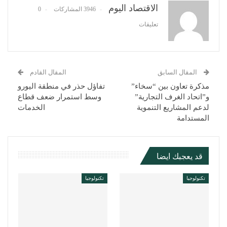
البريد الإلكتروني
الاقتصاد اليوم
3946 المشاركات
0
تعليقات
المقال السابق
المقال القادم
مذكرة تعاون بين “سخاء”
تفاؤل حذر في منطقة اليورو
و”اتحاد الغرف التجارية”
وسط استمرار ضعف قطاع
لدعم المشاريع التنموية
الخدمات
المستدامة
قد يعجبك ايضا
تكنولوجيا
تكنولوجيا