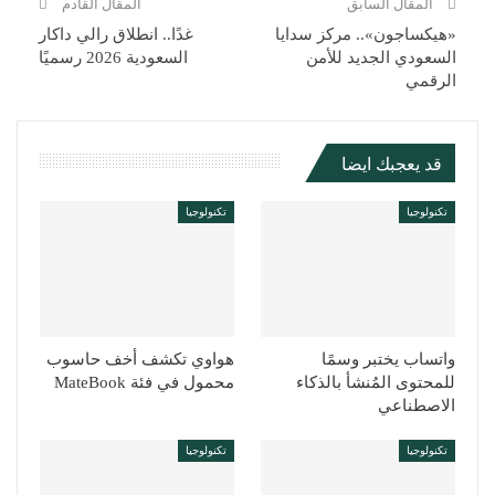
المقال السابق
المقال القادم
«هيكساجون».. مركز سدايا
غدًا.. انطلاق رالي داكار
السعودي الجديد للأمن
السعودية 2026 رسميًا
الرقمي
قد يعجبك ايضا
تكنولوجيا
تكنولوجيا
واتساب يختبر وسمًا
هواوي تكشف أخف حاسوب
للمحتوى المُنشأ بالذكاء
محمول في فئة MateBook
الاصطناعي
تكنولوجيا
تكنولوجيا