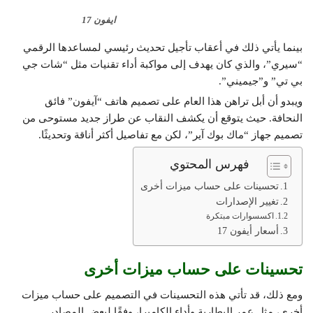
ايفون 17
بينما يأتي ذلك في أعقاب تأجيل تحديث رئيسي لمساعدها الرقمي
“سيري”، والذي كان يهدف إلى مواكبة أداء تقنيات مثل “شات جي
بي تي” و”جيميني”.
ويبدو أن أبل تراهن هذا العام على تصميم هاتف “آيفون” فائق
النحافة. حيث يتوقع أن يكشف النقاب عن طراز جديد مستوحى من
تصميم جهاز “ماك بوك آير”، لكن مع تفاصيل أكثر أناقة وتحديثًا.
فهرس المحتوي
تحسينات على حساب ميزات أخرى
تغيير الإصدارات
اكسسوارات مبتكرة
أسعار أيفون 17
تحسينات على حساب ميزات أخرى
ومع ذلك، قد تأتي هذه التحسينات في التصميم على حساب ميزات
أخرى، مثل عمر البطارية وأداء الكاميرا، وفقًا لبعض المصادر.