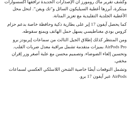
وكشف تقرير ماك رومورز أن الإصدارات الجديدة ترافقها اكسسوارات
مبتكرة، أبرزها أغطية السيليكون السائل و”تك ويفن”. لتحل محل
الأغطية الجلدية التقليدية مع تعزيز المتانة.
كما يحصل آيفون 17 إير على بطارية ذكية وحافظة خاصة بدعم حزام
كروس بودي مغناطيسي يسهل حمل الهاتف ويمنع سقوطه.
ومن المنتظر كذلك إطلاق الجيل الثالث من سماعات إيربودز برو
AirPods Pro بميزات متقدمة تشمل مراقبة معدل ضربات القلب.
وتحسين إلغاء الضوضاء. وتصميم محسن مع علبة أصغر وزر إقران
مخفي.
وتشمل التوقعات أيضًا خاصية الشحن اللاسلكي العكسي لسماعات
AirPods عبر آيفون 17 برو.