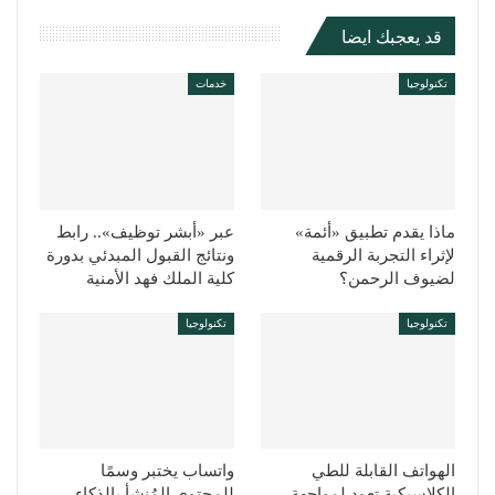
قد يعجبك ايضا
تكنولوجيا
خدمات
ماذا يقدم تطبيق «أئمة»
عبر «أبشر توظيف».. رابط
لإثراء التجربة الرقمية
ونتائج القبول المبدئي بدورة
لضيوف الرحمن؟
كلية الملك فهد الأمنية
تكنولوجيا
تكنولوجيا
الهواتف القابلة للطي
واتساب يختبر وسمًا
الكلاسيكية تعود لمواجهة
للمحتوى المُنشأ بالذكاء