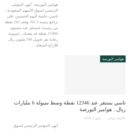
هوامير البورصة.. أنهى المؤشر
الرئيسي لسوق الأسهم السعودية –
تاسي، جلسة اليوم الخميس، على
تراجع بنسبة 1.3%، وفقد 161 نقطة
من رصيده، ليستقر عند مستوى
11996 نقطة. قد يعجبك.. عمومية
رعاية تقر تحويل 186 مليون ريال
للأرباح المبقاة..…
هوامير البورصة
تاسي يستقر عند 12346 نقطة وسط سيولة 6 مليارات
ريال.. هوامير البورصة
عائشة زيدان
مايو 1, 2024
أنهى المؤشر الرئيسي لسوق