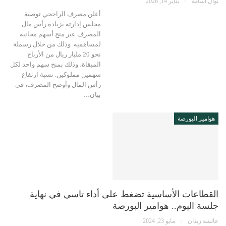
نوال أسامة
يناير 14, 2026
أعلن مصرف الراجحي توصية
مجلس إدارته بزيادة رأس مال
المصرف عبر منح أسهم مجانية
لمساهميه. وذلك من خلال رسملة
نحو 20 مليار ريال من الأرباح
المبقاة، وذلك بمنح سهم واحد لكل
سهمين مملوكين. نسبة ارتفاع
رأس المال وأوضح المصرف، في
بيان…
هوامير البورصة
القطاعات الأساسية تضغط على أداء تاسي في نهاية
جلسة اليوم.. هوامير البورصة
عائشة زيدان
مايو 23, 2024