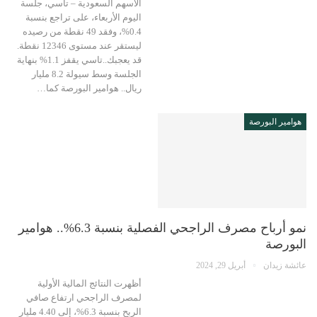
الأسهم السعودية – تاسي، جلسة
اليوم الأربعاء، على تراجع بنسبة
0.4%، وفقد 49 نقطة من رصيده
ليستقر عند مستوى 12346 نقطة.
قد يعجبك..تاسي يقفز 1.1% بنهاية
الجلسة وسط سيولة 8.2 مليار
ريال.. هوامير البورصة كما…
هوامير البورصة
نمو أرباح مصرف الراجحي الفصلية بنسبة 6.3%.. هوامير
البورصة
عائشة زيدان
أبريل 29, 2024
أظهرت النتائج المالية الأولية
لمصرف الراجحي ارتفاع صافي
الربح بنسبة 6.3%، إلى 4.40 مليار