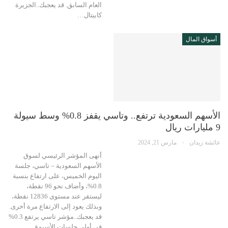
العام السابق. قد يعجبك..الجزيرة
كابيتال…
أسواق المال
الأسهم السعودية ترتفع.. وتاسي يقفز 0.8% وسط سيولة
9 مليارات ريال
عائشة زيدان
مارس 21, 2024
أنهى المؤشر الرئيسي لسوق
الأسهم السعودية – تاسي، جلسة
اليوم الخميس، على ارتفاع بنسبة
0.8%، وأضاف نحو 96 نقطة،
ليستقر عند مستوى 12836 نقطة،
وبذلك يعود إلى الارتفاع مرة أخرى.
قد يعجبك..مؤشر تاسي يرتفع 0.3%
في أولى جلسات الأسبوع…