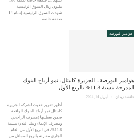
تشهد 21 صفقة خاصة بقيمة 180
مليون ريال السوق الرئيسية
شهدت السوق الرئيسية إتمام 14
صفقة خاصة…
هوامير البورصة
هوامير البورصة.. الجزيرة كابيتال: نمو أرباح البنوك
المدرجة بنسبة 11.8% بالربع الأول
عائشة زيدان
أبريل 14, 2024
أظهر تقرير حديث لشركة الجزيرة
كابيتال نمو أرباح البنوك الواقعة
ضمن تغطيتها (مصرف الراجحي
ومصرف الإنماء وبنك البلاد) بنسبة
11.8%، في الربع الأول من العام
الجاري مقارنة بالربع المماثل من