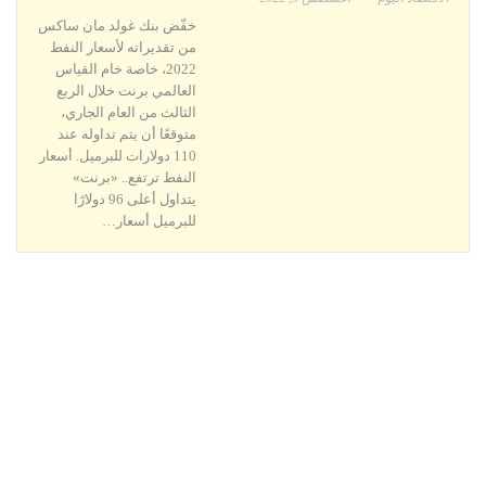
خفّض بنك غولد مان ساكس
من تقديراته لأسعار النفط
2022، خاصة خام القياس
العالمي برنت خلال الربع
الثالث من العام الجاري،
متوقعًا أن يتم تداوله عند
110 دولارات للبرميل. أسعار
النفط ترتفع.. «برنت»
يتداول أعلى 96 دولارًا
للبرميل أسعار…