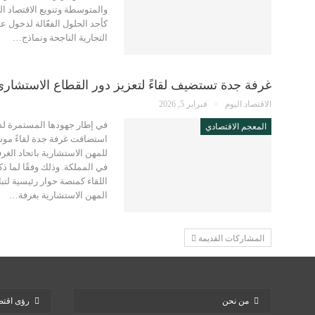
والمتوسطة وتنويع الاقتصاد ال
كأحد الحلول الفعّالة لدخول ع
التجارية الناجحة ونماذج…
غرفة جدة تستضيف لقاءً لتعزيز دور القطاع الاستشاري
الاقتصاد اليوم
فبراير 5, 2026
في إطار جهودها المستمرة لد
المعجم الاقتصادي
استضافت غرفة جدة لقاءً موسعً
للمهن الاستشارية باتحاد ال
في المملكة. وذلك وفقًا لما ذك
اللقاء كمنصة حوار رئيسية لتب
المهن الاستشارية بغرفة…
المشاركات القديمة
من نحن
رؤى اقتص