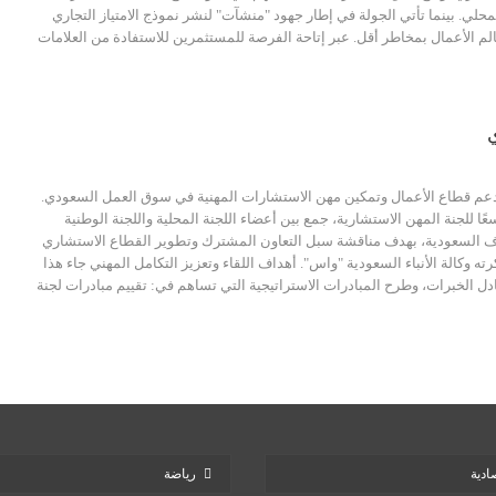
محلي. بينما تأتي الجولة في إطار جهود "منشآت" لنشر نموذج الامتياز التجاري
الم الأعمال بمخاطر أقل. عبر إتاحة الفرصة للمستثمرين للاستفادة من العلامات
عم قطاع الأعمال وتمكين مهن الاستشارات المهنية في سوق العمل السعودي.
ا للجنة المهن الاستشارية، جمع بين أعضاء اللجنة المحلية واللجنة الوطنية
غرف السعودية، بهدف مناقشة سبل التعاون المشترك وتطوير القطاع الاستشاري
رته وكالة الأنباء السعودية "واس". أهداف اللقاء وتعزيز التكامل المهني جاء هذا
ادل الخبرات، وطرح المبادرات الاستراتيجية التي تساهم في: تقييم مبادرات لجنة
ادية
رياضة