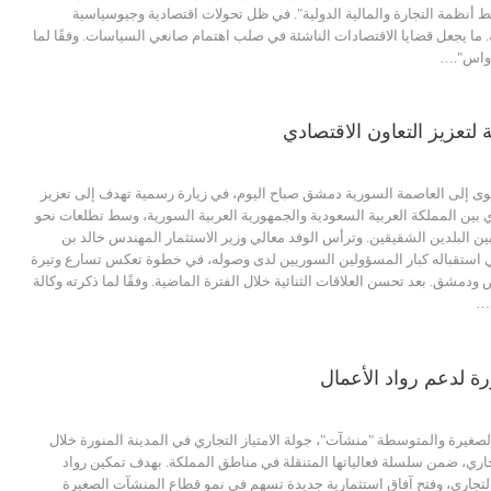
نظمة التجارة والمالية الدولية". في ظل تحولات اقتصادية وجيوسياسية
 ما يجعل قضايا الاقتصادات الناشئة في صلب اهتمام صانعي السياسات. وفقًا لما
 "واس".…
عزيز التعاون الاقتصادي
 إلى العاصمة السورية دمشق صباح اليوم، في زيارة رسمية تهدف إلى تعزيز
ي بين المملكة العربية السعودية والجمهورية العربية السورية، وسط تطلعات نحو
ين البلدين الشقيقين. وترأس الوفد معالي وزير الاستثمار المهندس خالد بن
في استقباله كبار المسؤولين السوريين لدى وصوله، في خطوة تعكس تسارع وتيرة
ودمشق. بعد تحسن العلاقات الثنائية خلال الفترة الماضية. وفقًا لما ذكرته وكالة
ة…
رة لدعم رواد الأعمال
الصغيرة والمتوسطة "منشآت"، جولة الامتياز التجاري في المدينة المنورة خلال
إلى 10 فبراير الجاري، ضمن سلسلة فعالياتها المتنقلة في مناطق المملكة. بهدف تمكين رواد
ز التجاري، وفتح آفاق استثمارية جديدة تسهم في نمو قطاع المنشآت الصغيرة