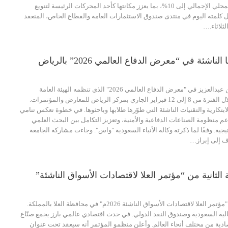
مساهمة السياحة في الناتج المحلي الإجمالي إلى 10%، بما يعزز مكانتها كأحد المحركات الرئيسة لتنويع
ل كلمته اليوم في منتدى صندوق الاستثمارات العامة والقطاع الخاص، المنعقد
لثلاثاء.…
ئة في “معرض الدفاع العالمي 2026” بالرياض
تشارك جامعة الأمير سطام بن عبدالعزيز في "معرض الدفاع العالمي 2026" الذي تنظمه الهيئة العامة
للصناعات العسكرية. وذلك خلال الفترة من 8 إلى 12 فبراير الجاري بمركز الرياض للمعارض والمؤتمرات.
تكارية والتقنيات الناشئة التي طوّرها طلابها وباحثوها. في خطوة تعكس تنامي
م منظومة الصناعات الدفاعية والأمنية، وتعزيز التكامل بين البحث العلمي
جية. وفقًا لما ذكرته وكالة الأنباء السعودية "واس". وجاءت مشاركة الجامعة
ف إلى إبراز…
الثانية من “مؤتمر العلا لاقتصادات الأسواق الناشئة”
تنطلق غدًا النسخة الثانية من "مؤتمر العلا لاقتصادات الأسواق الناشئة 2026م" في محافظة العلا بالمملكة.
لية السعودية وصندوق النقد الدولي. في حدث اقتصادي عالمي بارز يجمع صنّاع
صادية من مختلف أنحاء العالم. وأعلن منظمو المؤتمر أنه سيعقد تحت عنوان