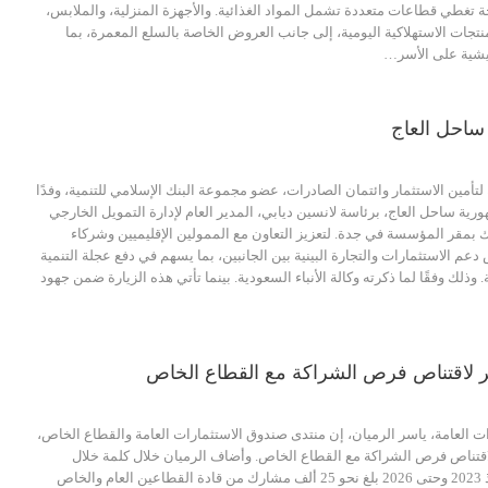
ة تغطي قطاعات متعددة تشمل المواد الغذائية. والأجهزة المنزلية، والملابس،
تجات الاستهلاكية اليومية، إلى جانب العروض الخاصة بالسلع المعمرة، بما
يشية على الأسر…
 ساحل العاج
أمين الاستثمار وائتمان الصادرات، عضو مجموعة البنك الإسلامي للتنمية، وفدًا
ية ساحل العاج، برئاسة لانسين ديابي، المدير العام لإدارة التمويل الخارجي
ذلك بمقر المؤسسة في جدة. لتعزيز التعاون مع الممولين الإقليميين وشركاء
م الاستثمارات والتجارة البينية بين الجانبين، بما يسهم في دفع عجلة التنمية
. وذلك وفقًا لما ذكرته وكالة الأنباء السعودية. بينما تأتي هذه الزيارة ضمن جهود
كبر لاقتناص فرص الشراكة مع القطاع الخاص
 العامة، ياسر الرميان، إن منتدى صندوق الاستثمارات العامة والقطاع الخاص،
لاقتناص فرص الشراكة مع القطاع الخاص. وأضاف الرميان خلال كلمة خلال
المنتدى: "عدد المشاركين منذ 2023 وحتى 2026 بلغ نحو 25 ألف مشارك من قادة القطاعين العام والخاص