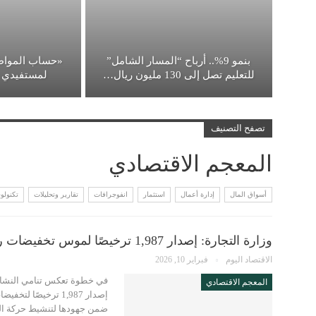
بنمو 9%.. أرباح “المسار الشامل”
للتعليم تصل إلى 130 مليون ريال…
لمستفيدي د
تصفح التصنيف
المعجم الاقتصادي
أسواق المال
إدارة أعمال
استثمار
انفوجرافات
تقارير وتحليلات
تكنولوج
وزارة التجارة: إصدار 1,987 ترخيصًا لموس تخفيضات رمضان” لـ5 ملايين منتج
الاقتصاد اليوم
فبراير 10, 2026
في خطوة تعكس تنامي النشاط 
المعجم الاقتصادي
ضمن جهودها لتنشيط حركة البي