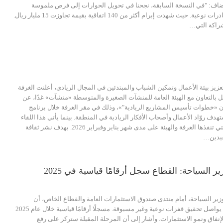
 وأضاف: "في النسخة السابقة، نجحنا في تحويل الحوارات إلى فرص ملموسة
للقطاع الخاص عبر برامج ومبادرات نوعية. حيث شهدت إبرام أكثر من 140 اتفاقية بقيمة تجاوزت 15 مليار ريال.
لشراكة التي…
عزيز بيئة الأعمال وتمكين الشباب والمبتدئين في المجال الريادي، أعلنت الغرفة
ئل بالتعاون مع الهيئة العامة للمنشآت الصغيرة والمتوسطة «منشآت» غدًا، عن
ن «خطوات تأسيس المشاريع الريادية"»، وذلك في مقر الغرفة خلال برنامج
روّاد الأعمال وأصحاب الأفكار الريادية في المنطقة. بينما يأتي هذا اللقاء
ضمن سلسلة من الفعاليات التي تنفذها الغرفة والهيئة على مدى شهر يناير وفبراير 2026. بهدف نشر ثقافة
فيدين…
السياحة: القطاع سجل أرقامًا قياسية في 2025
ير السياحة، أمام منتدى صندوق الاستثمارات العامة والقطاع الخاص، أن
القطاع السياحي في المملكة يواصل تحقيق قفزات نوعية وغير مسبوقة. مسجلًا أرقامًا قياسية خلال عام 2025
إنفاق ونمو الاستثمارات. وأشار إلى أن المرحلة المقبلة ستركز على رفع