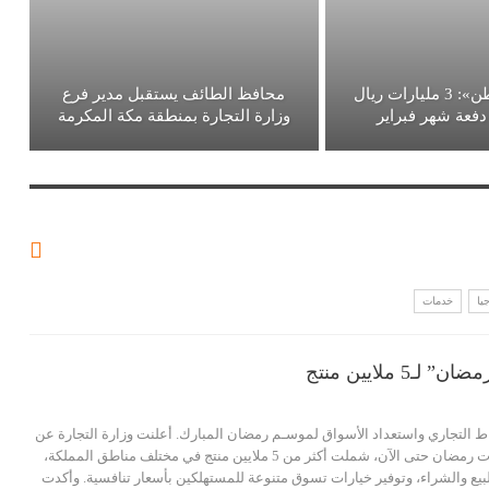
«حساب المواطن»: 3 مليارات ريال
محافظ الطائف يستقبل مدير فرع
فعة شهر فبراير
وزارة التجارة بمنطقة مكة المكرمة
يا
خدمات
التجاري واستعداد الأسواق لموسـم رمضان المبارك. أعلنت وزارة التجارة عن
إصدار 1,987 ترخيصًا لتخفيضات رمضان حتى الآن، شملت أكثر من 5 ملايين منتج في مختلف مناطق المملكة،
ع والشراء، وتوفير خيارات تسوق متنوعة للمستهلكين بأسعار تنافسية. وأكدت