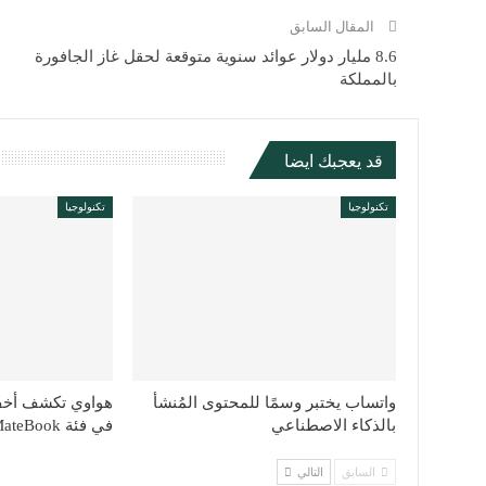
المقال السابق
8.6 مليار دولار عوائد سنوية متوقعة لحقل غاز الجافورة
بالمملكة
قد يعجبك ايضا
تكنولوجيا
تكنولوجيا
واتساب يختبر وسمًا للمحتوى المُنشأ
هواوي تكشف أخ
بالذكاء الاصطناعي
في فئة MateBook
السابق
التالي