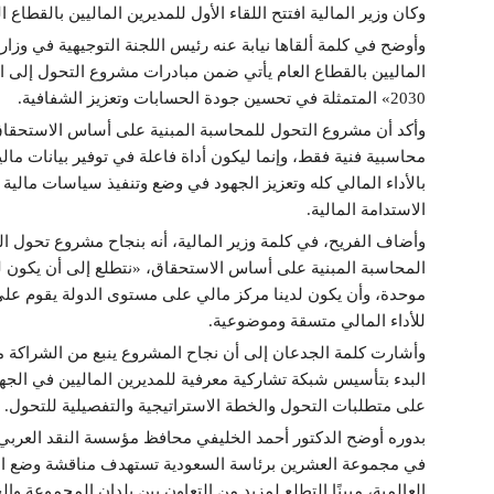
وكان وزير المالية افتتح اللقاء الأول للمديرين الماليين بالقط
وأوضح في كلمة ألقاها نيابة عنه رئيس اللجنة التوجيهية في وزارة 
الماليين بالقطاع العام يأتي ضمن مبادرات مشروع التحول إلى 
2030» المتمثلة في تحسين جودة الحسابات وتعزيز الشفافية.
وأكد أن مشروع التحول للمحاسبة المبنية على أساس الاستحقاق، 
محاسبية فنية فقط، وإنما ليكون أداة فاعلة في توفير بيانات ما
بالأداء المالي كله وتعزيز الجهود في وضع وتنفيذ سياسات مالية ف
الاستدامة المالية.
وأضاف الفريح، في كلمة وزير المالية، أنه بنجاح مشروع تحول ال
المحاسبة المبنية على أساس الاستحقاق، «نتطلع إلى أن يكون 
موحدة، وأن يكون لدينا مركز مالي على مستوى الدولة يقوم على 
للأداء المالي متسقة وموضوعية.
وأشارت كلمة الجدعان إلى أن نجاح المشروع ينبع من الشراكة مع 
البدء بتأسيس شبكة تشاركية معرفية للمديرين الماليين في الج
على متطلبات التحول والخطة الاستراتيجية والتفصيلية للتحول.
بدوره أوضح الدكتور أحمد الخليفي محافظ مؤسسة النقد العربي
في مجموعة العشرين برئاسة السعودية تستهدف مناقشة وضع الاقتص
العالمية، مبينًا التطلع لمزيد من التعاون بين بلدان المجموعة