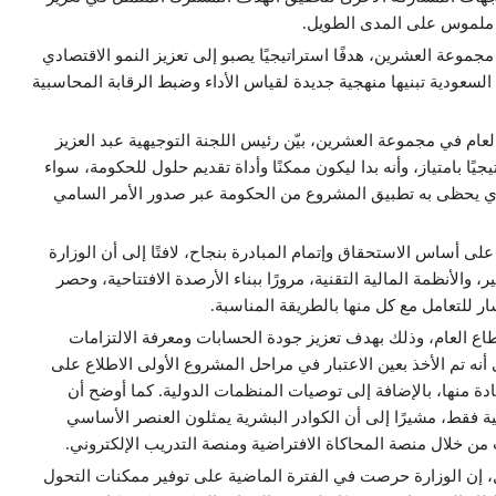
ي ملموس على المدى الطويل.
موعة العشرين، هدفًا استراتيجيًا يصبو إلى تعزيز النمو الاقتصادي
السعودية تبنيها منهجية جديدة لقياس الأداء وضبط الرقابة المحاسبية
لعام في مجموعة العشرين، بيّن رئيس اللجنة التوجيهية عبد العزيز
يًا بامتياز، وأنه بدا ليكون ممكنًا وأداة تقديم حلول للحكومة، سواء
الذي يحظى به تطبيق المشروع من الحكومة عبر صدور الأمر السامي
ى أساس الاستحقاق وإتمام المبادرة بنجاح، لافتًا إلى أن الوزارة
 والأنظمة المالية التقنية، مرورًا ببناء الأرصدة الافتتاحية، وحصر
ر للتعامل مع كل منها بالطريقة المناسبة.
طاع العام، وذلك بهدف تعزيز جودة الحسابات ومعرفة الالتزامات
ه تم الأخذ بعين الاعتبار في مراحل المشروع الأولى الاطلاع على
 منها، بالإضافة إلى توصيات المنظمات الدولية. كما أوضح أن
ة فقط، مشيرًا إلى أن الكوادر البشرية يمثلون العنصر الأساسي
 من خلال منصة المحاكاة الافتراضية ومنصة التدريب الإلكتروني.
ل، إن الوزارة حرصت في الفترة الماضية على توفير ممكنات التحول