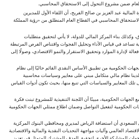
اع العام ضمن مشروع التحول إلى الاستحقاق المحاسبي.
المالية عبد العزيز بن صالح الفريح، أن اللقاء الأول للمديرين
الاستحقاق المحاسبي في القطاع العام المنطلق من «رؤية المملكة
وكذلك بناء المركز المالي للدولة، لا يأتي لتحقيق متطلبات
لية تساعد في قياس الأداء وتحليل الفجوات واقتناص الفرص المرتبطة
عالة لإدارة الموارد وتحقيق الاستقرار والنمو الاقتصادي، وصولًا إلى
جهات الحكومية من تطبيق الأساس النقدي القائم حاليًا إلى نظام
لدينا نظام مالي متكامل مبني على معايير وسياسات محاسبية
تلك المعايير والسياسات التي تنبع منها، بحيث تكون أدوات القياس
الجهات الحكومية، مبينًا أن اللجنة التنفيذية للمشروع تبنت فكرة
هات الحكومية لتفعيل التواصل وضمان اطلاع ممثلي الجهات الحكومية
 السعودي أن استضافة الرياض لمديري ومحافظي البنوك المركزية
اد العالمي وآليات مواجهة التحديات النقدية والمالية والاقتصادية
 والجهات المشاركة الأخرى لتحقيق الهدف المشترك المتمثل في تعزيز