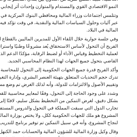
النمو الاقتصادي القوي والمستدام والمتوازن وإحداث أثر إيجاب
وتتلمس اجتماعات وزراء المالية ومحافظي البنوك المركزية في مج
عبر آليات وحلول السياسات المالية والنقدية، في وقت تؤكد فيه 
المالية في البلاد.
وفي جلسة حوارية خلال اللقاء الأول للمديرين الماليين بالقطاع ا
الفريح أن التحول لأساس الاستحقاق يُعد مشروعًا وطنيًا واستراتيج
لعملية التخطيط وقياس الأداء أو لضبط الرقابة، مؤكدًا الدعم 
القاضي بتحول جميع الجهات لهذا النظام المحاسبي الجديد.
وأكد الفريح قدرة جميع الجهات الحكومية إلى التحول للمحاسبة عل
تدرك حجم التحديات المتعلق بتهيئة العنصر البشري، وإدارة التغيير،
وتقييم الأصول والالتزامات للدولة، وأنه لذلك الغرض تم وضع مسا
وشدد على وجود الحاجة إلى التحول، وفقًا لمعايير محاسبية للق
بشكل دقيق، لغرض التمكين من التخطيط بشكل سليم، لافتًا إلى أن
تجارب الدول التي سبقت المملكة في التحول والدروس المستفادة
المشروع هو ملك للجهات الحكومية ككل، ولا يختص بوزارة المالي
لنجاح المشروع، وأنه في سبيل التمكين تم توفير برنامج للتدريب
وقال وكيل وزارة المالية للشؤون المالية والحسابات حمد الكنه