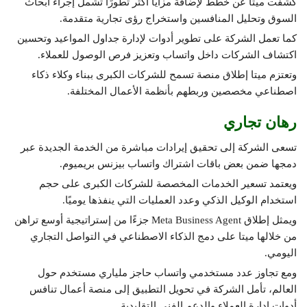
كشفت ميتا عن خطط لإضافة مزايا أكثر تطورًا تشمل إجراء أبحاث
السوق وتحليل المنافسين واستخراج رؤى تجارية متقدمة.
كما تعمل الشركة على تطوير أدوات لإدارة جداول المواعيد وتحسين
اكتشاف الشركات داخل واتساب وتعزيز فرص الوصول للعملاء.
وتعتزم ميتا إطلاق منصة تسمح للشركات الكبرى ببناء وكلاء ذكاء
اصطناعي مخصصين وربطهم بأنظمة الأعمال المختلفة.
رهان تجاري
تسعى الشركة إلى تحقيق إيرادات مباشرة من الخدمة الجديدة عبر
دمجها ضمن بعض باقات اشتراك واتساب بيزنس بريميوم.
ويعتمد تسعير الخدمات المخصصة للشركات الكبرى على حجم
استخدام الوكيل الذكي وعدد العمليات التي ينفذها يوميًا.
ويمثل إطلاق Meta Business Agent جزءًا من إستراتيجية أوسع تراهن
من خلالها ميتا على دمج الذكاء الاصطناعي في التواصل التجاري
اليومي.
ومع تجاوز عدد مستخدمي واتساب حاجز ملياري مستخدم حول
العالم، تأمل الشركة في تحويل التطبيق إلى منصة أعمال تنافس
أدوات إدارة العملاء والدعم الفني التقليدية.