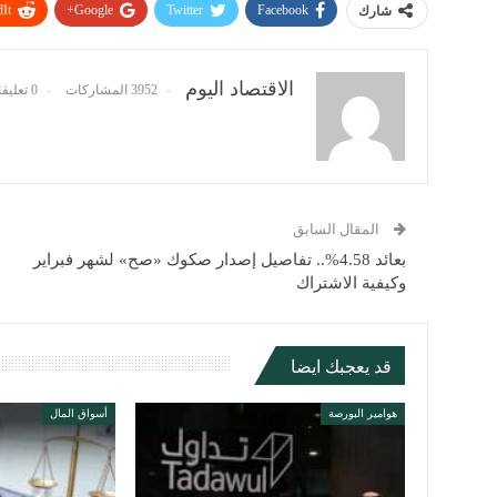
It
Google+
Twitter
Facebook
شارك
الاقتصاد اليوم
3952 المشاركات
0 تعليقات
المقال السابق
بعائد 4.58%.. تفاصيل إصدار صكوك «صح» لشهر فبراير
وكيفية الاشتراك
قد يعجبك ايضا
هوامير البورصة
أسواق المال