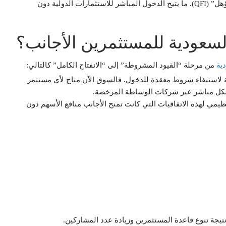
هذه الخطوة تعني إلغاء المفهوم السابق “المستثمر الأجنبي المؤهل” (QFI). ما يتيح الدخول المباشر للاستثمارات الدولية دون
لسعودية للمستثمرين الأجانب؟
ية
من مرحلة “القيود المشروطة” إلى “الانفتاح الكامل” كالتالي:
ؤهل” (QFI): لم يعد هناك حاجة لاستيفاء شروط معقدة للدخول. فالسوق الآن متاح لأي مستثمر
 بشكل مباشر عبر شركات الوساطة المرخصة.
(Swaps): تم إلغاء الإطار التنظيمي لهذه الاتفاقيات التي كانت تمنح الأجانب منافع الأسهم دون
جة تنوع قاعدة المستثمرين وزيادة عدد المشاركين.