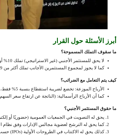
أبرز الأسئلة حول القرار
ما سقوف التملك المسموحة؟
لا يحق للمستثمر الأجنبي (غير الاستراتيجي) تملك 10% أو أكثر من أسهم شركة واحدة.
كما لا يجوز لمجموع المستثمرين الأجانب تملك أكثر من 49% من أسهم أي شركة مدرجة (باستثناء المستثمرين الاستراتيجيين).
كيف يتم التعامل مع الضرائب؟
الأرباح الموزعة: تخضع لضريبة استقطاع بنسبة 5% فقط، وتقوم الشركة المدرجة باستقطاعها وتوريدها.
كما أن الأرباح الرأسمالية: (الناتجة عن ارتفاع سعر السهم
ما حقوق المستثمر الأجنبي؟
يحق له التصويت في الجمعيات العمومية (حضوريًا أو إلكترون
كما يحق له الترشح لعضوية مجالس الإدارات وفق نظام ا
كذلك يحق له الاكتتاب في الطروحات الأولية (IPOs) حسب شروط كل نشرة إصدار.