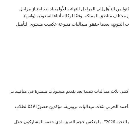
ا من التأهل إلى المراحل النهائية للأولمبياد بعد اجتياز مراحل
ختلف مناطق المملكة، وفقًا لوكالة أنباء السعودية (واس).
ات التتويج، بعدما حققوا ميداليات متنوعة عكست مستوى التأهيل
بي ثلاث ميداليات ذهبية بعد تقديم مستويات متميزة في منافسات
حمد الحربي بثلاث ميداليات برونزية، مؤكدين حضورًا لافتًا لطلاب
وسجلت الهيئة الملكية بينبع نسبة ترشيح بلغت 69% إلى “ملتقى النخبة 2026”. ما يعكس حجم التميز الذي حققه المشاركون خلال