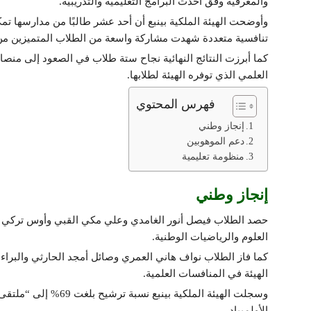
والمعرفية وفق أحدث البرامج التعليمية والتدريبية.
وأوضحت الهيئة الملكية بينبع أن أحد عشر طالبًا من مدارسها تمكنو
تنافسية متعددة شهدت مشاركة واسعة من الطلاب المتميزين من م
كما أبرزت النتائج النهائية نجاح ستة طلاب في الصعود إلى منص
العلمي الذي توفره الهيئة لطلابها.
فهرس المحتوي
إنجاز وطني
دعم الموهوبين
منظومة تعليمية
إنجاز وطني
حصد الطلاب فيصل أنور الغامدي وعلي مكي القبي وأوس تركي كت
العلوم والرياضيات الوطنية.
كما فاز الطلاب نواف هاني العمري وصائل أمجد الحارثي والبراء أ
الهيئة في المنافسات العلمية.
الأولمبياد.