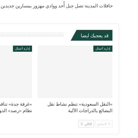
حافلات المدينة تصل جبل أُحد ووادي مهزور بمسارين جديدين
قد يعجبك ايضا
إدارة أعمال
إدارة أعمال
«النقل السعودية» تنظم نشاط نقل
«غرفة جدة» تناقش
البضائع بالدراجات الآلية
نظام «رصد» الدو
السابق
التالي