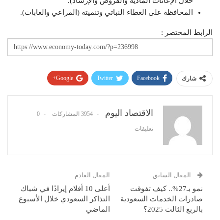
خلال الإعانات المادية والقروض والإرشاد).
المحافظة على الغطاء النباتي وتنميته (المراعي والغابات).
الرابط المختصر :
Google+
Twitter
Facebook
شارك
Pinterest
WhatsApp
ReddIt
البريد الإلكتروني
الاقتصاد اليوم
3954 المشاركات
0
تعليقات
المقال السابق
المقال القادم
نمو بـ27%.. كيف تفوقت
أعلى 10 أفلام إيرادًا في شباك
صادرات الخدمات السعودية
التذاكر السعودي خلال الأسبوع
بالربع الثالث 2025؟
الماضي