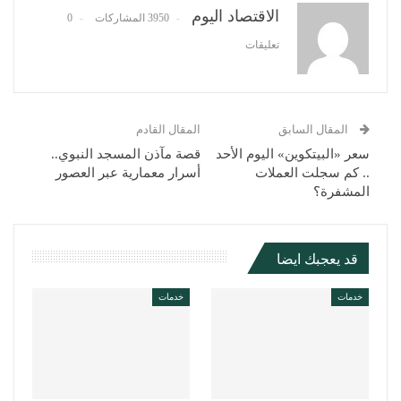
البريد الإلكتروني
الاقتصاد اليوم
3950 المشاركات
0
تعليقات
المقال السابق
المقال القادم
سعر «البيتكوين» اليوم الأحد
قصة مآذن المسجد النبوي..
.. كم سجلت العملات
أسرار معمارية عبر العصور
المشفرة؟
قد يعجبك ايضا
خدمات
خدمات