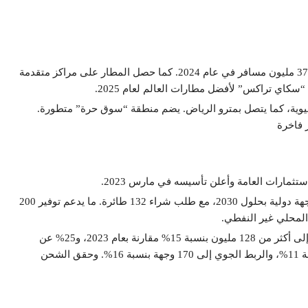
في حين شهد المطار نموًا هائلًا. حيث تجاوز عدد المسافرين فيه 37 مليون مسافر في عام 2024. كما حصل المطار على مراكز متقدمة
وية، كما يتصل بمترو الرياض. يضم منطقة “سوق حرة” متطورة.
 فاخرة
لاستثمارات العامة وأعلن تأسيسه في مارس 2023.
” لتسيير رحلات إلى أكثر من 100 وجهة دولية بحلول 2030، مع طلب شراء 132 طائرة. ما يدعم توفير 200
وفي 2024 شهد قطاع الطيران نموًا ملحوظًا، بزيادة المسافرين إلى أكثر من 128 مليون بنسبة 15% مقارنة بعام 2023، و25% عن
مستويات ما قبل الجائحة. مع ارتفاع الرحلات إلى 905 آلاف بنسبة 11%، والربط الجوي إلى 170 وجهة بنسبة 16%. وحقق الشحن