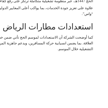
الحج 1447هـ، عبر منظومة تشغيلية متكاملة ترتكز على رفع كفاءة الأداء.
علاوة على تعزيز جودة الخدمات، بما يواكب أعلى المعايير الدو
“واس”.
استعدادات مطارات الرياض لموسم
كما أوضحت الشركة أن الاستعدادات لموسم الحج تأتي ضمن خطة
العلاقة. بما يضمن انسيابية حركة المسافرين، ويدعم جاهزية الم
التشغيلية خلال الموسم.