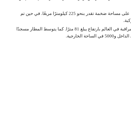
ويقع على بعد نحو 35 كيلومترًا شمال وسط مدينة الرياض. ويمتد على مساحة ضخمة تقدر بنحو 225 كيلومترًا مربعًا. في حين تم
بينما يتكون المطار من 5 صالات سفر رئيسة، وبه أطول أبراج المراقبة في العالم بارتفاع يبلغ 81 مترًا. كما يتوسط المطار مسجدًا