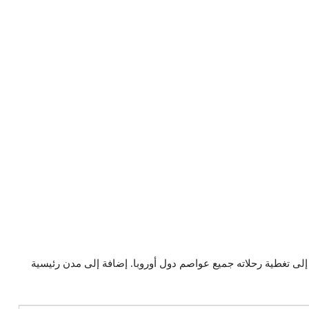
لاوة على ذلك، يهدف “طيران الرياض” بحلول نهاية عام 2030 إلى تغطية رحلاته جميع عواصم دول أوروبا. إضافة إلى مدن رئيسية