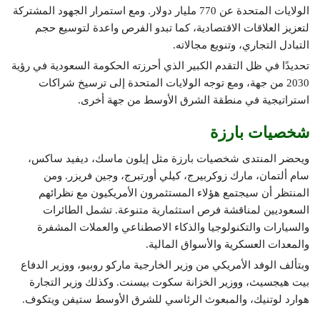
الولايات المتحدة عن 770 مليار دولار. ومع استمرار الجهود المشتركة
لتعزيز العلاقات الاقتصادية، كما تبدو الفرص واعدة لتوسيع حجم
التبادل التجاري، وتنويع مجالاته.
تحديدًا في ظل التقدم الكبير الذي أحرزته الحكومة السعودية في رؤية
2030 من جهة، ومع توجه الولايات المتحدة إلى ترسيخ شراكات
استراتيجية في منطقة الشرق الأوسط من جهة أخرى.
شخصيات بارزة
ويحضر المنتدى شخصيات بارزة مثل إيلون ماسك، ديفيد ساكس،
سام ألتمان، مارك زوكربيرج، كيلي أورتبرج، وجين فريزر. ومن
المنتظر أن سيجتمع هؤلاء المستثمرون الأمريكيون مع نظرائهم
السعوديين لمناقشة فرص استثمارية متنوعة. تشمل الطائرات
والسيارات والتكنولوجيا والذكاء الاصطناعي والعملات المشفرة
والمعدات العسكرية والأسواق المالية.
وبتألف الوفد الأمريكي من وزير الخارجية ماركو روبيو، ووزير الدفاع
بيت هيجسيث، ووزير الخزانة سكوت بيسنت. وكذلك وزير التجارة
هوارد لوتنيك، والمبعوث الرئاسي للشرق الأوسط ستيفن ويتكوف.