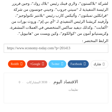
لشركة “بلاكستون”، ولاري فينك رئيس “بلاك روك”، وجين فريزر
الرئيسة التنفيذية لـ “سيتي جروب”. وجيني جونسون من شركة
“فرانكلين تمبلتون”، وأليكس كارب رئيس “بلانتير تكنولوجيز”،
وأرفيند كريشنا الرئيس التنفيذي لـ “آي بي إم”، وروث بورات من
“ألفابت”. وكذلك ديفيد ساكس المتخصص في العملات المشفرة،
وكريستيانو أمون من “كوالكوم”، وكين ويست من “هانيويل”.
الرابط المختصر :
ReddIt
Google+
Twitter
Facebook
شارك
WhatsApp
Pinterest
البريد الإلكتروني
الاقتصاد اليوم
3938 المشاركات
0
تعليقات