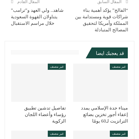
المقال السابق
المقال القادم
“الفالح” يؤكد أهمية بناء
شاهد.. ولي العهد و”ترامب”
شراكات قوية ومستدامة بين
يتناولان القهوة السعودية
المملكة وأمريكا لتحقيق
خلال مراسم الاستقبال
المصالح المتبادلة
قد يعجبك ايضا
غير مصنف
غير مصنف
ميناء جدة الإسلامي يمدد
تفاصيل تدشين تطبيق
إعفاء أجور تخزين بضائع
رؤساء وأعضاء اللجان
الترانزيت لـ60 يومًا
الزكوية
غير مصنف
غير مصنف