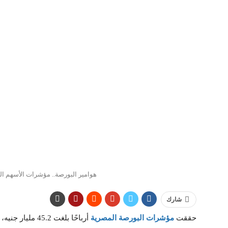
هوامير البورصة.. مؤشرات الأسهم المصرية تربح 1.9 مليار ج
شارك
حققت
مؤشرات البورصة المصرية
أرباحًا بلغت 45.2 مليار جنيه، بختام تداولاتها الأسبوعية.