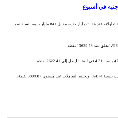
وأنهى رأس المال السوقي لأسهم الشركات المُقيّدة في البورصة تداولاته عند 890.4 مليار جنيه، مقابل 841 مليار جنيه، بنسبة نمو