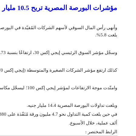
مؤشرات البورصة المصرية تربح 10.5 مليار جنيه في أسبوع
بلغت 5.8%.
وسجّل مؤشر السوق الرئيسي إيجي إكس 30، ارتفاعًا بنسبة 6.73%، ليغلق عند 13639.73 نقطة.
كذلك ارتفع مؤشر الشركات الصغيرة والمتوسطة (إيجي إكس 70)، بنسبة 4.21 في المئة؛ ليصل إلى 2622.41 نقطة.
وامتّدت موجة الارتفاعات لمؤشر إيجي إكس 100؛ ليسجّل مكاسب بنسبة 4.74%، ويختتم التعاملات عند مستوى 3809.87 نقطة.
وبلغت تداولات البورصة المصرية 14.4 مليار جنيه.
في حين بلغت كمية التداول نحو 4.7 مليون ورقة مُنَفّذة على 380
ألف عملية، خلال الأسبوع.
الرابط المختصر :