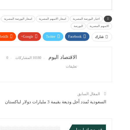
اخبار البورصة المصرية
اسعار الاسهم المصرية
اسعار البورصة المصرية
الاسهم المصرية
البورصة
ReddIt
Google+
Twitter
Facebook
شارك
الاقتصاد اليوم
10180 المشاركات
0
تعليقات
المقال السابق
السعودية تُمدد أجل وديعة بقيمة 3 مليارات دولار لباكستان
قد يعجبك ايضا