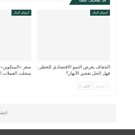
أسواق المال
أسواق المال
الجفاف يعرض النمو الاقتصادي للخطر..
سعر «البيتكوين» ا
فهل الحل تفجير الأنهار؟
سجلت العملات ا
السابق
التالي
التعل