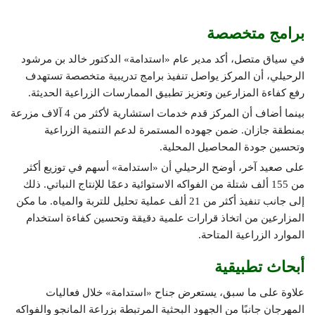
برامج متخصصة
في سياق متصل، أكد مدير عام «استدامة» الدكتور خالد بن مرشود
الرحيلي، أن المركز يواصل تنفيذ برامج تدريبية متخصصة تستهدف
رفع كفاءة المزارعين وتعزيز تطبيق الممارسات الزراعية الحديثة.
بينما أضاف أن المركز قدم خدمات استشارية لأكثر من 4 آلاف مزرعة
بمنطقة جازان. ضمن جهوده المستمرة لدعم التنمية الزراعية
وتحسين جودة المحاصيل المحلية.
على صعيد آخر، أوضح الرحيلي أن «استدامة» أسهم في توزيع أكثر
من 155 ألف شتلة من الفواكه الاستوائية دعمًا للإنتاج النباتي. ذلك
إلى جانب تنفيذ أكثر من 21 ألف عملية تحليل للتربة والمياه. ما مكن
المزارعين من اتخاذ قرارات علمية دقيقة وتحسين كفاءة استخدام
الموارد الزراعية المتاحة.
أبحاث تطبيقية
علاوة على ما سبق، يستعرض جناح «استدامة» خلال فعاليات
المهرجان جانبًا من الجهود البحثية المرتبطة بزراعة المانجو والفواكه