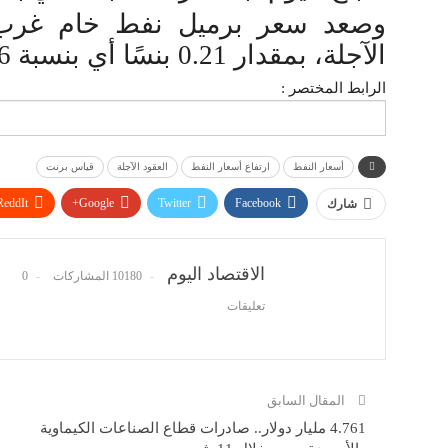
وصعد سعر برميل نفط خام غرب 
الآجلة، بمقدار 0.21 بنسًا أي بنسبة 0.36 % إلى 58.02 دولار أمريكي
الرابط المختصر :
أسعار النفط
ارتفاع أسعار النفط
العقود الآجلة
قياس برنت
ReddIt
Google+
Twitter
Facebook
شارك
الاقتصاد اليوم
10180 المشاركات
0
تعليقات
المقال السابق
4.761 مليار دولار.. صادرات قطاع الصناعات الكيماوية