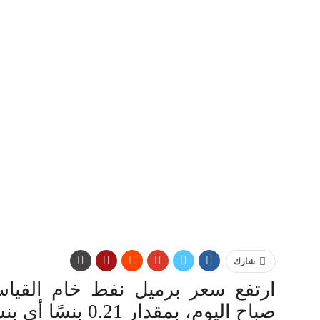
شارك
ارتفع سعر برميل نفط خام القياس 
صباح اليوم، بمقدار 0.21 بنسًا أي بنسبة 0.33 %، إلى 64.21 دولار أمريكي