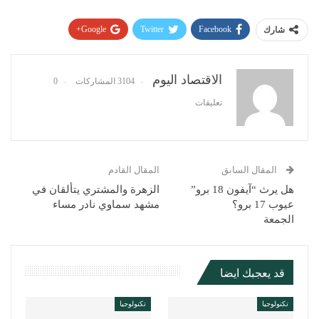
Google+
Twitter
Facebook
شارك
Pinterest
WhatsApp
ReddIt
البريد الإلكتروني
الاقتصاد اليوم
3104 المشاركات
0
تعليقات
المقال السابق
المقال القادم
هل يرث “آيفون 18 برو”
الزهرة والمشتري يتألقان في
عيوب 17 برو؟
مشهد سماوي نادر مساء
الجمعة
قد يعجبك ايضا
تكنولوجيا
تكنولوجيا