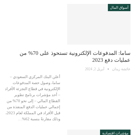
أسواق المال
ساما: المدفوعات الإلكترونية تستحوذ على 70% من
عمليات دفع 2023
عائشة زيدان
أبريل 2, 2024
أعلن البنك المركزي السعودي –
ساما، وصول حصة المدفوعات
الإلكترونية في قطاع التجزئة الأفراد
– أحد مؤشرات برنامج تطوير
القطاع المالي – إلى نحو 70% من
إجمالي عمليات الدفع المنفذة من
قبل الأفراد في المملكة لعام 2023،
وذلك مقارنةً بنسبة 62%…
مؤشرات اقتصادية