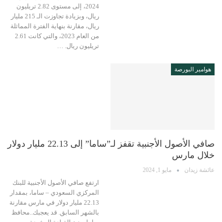
2024، إلى مستوى 2.82 تريليون
ريال، وبزيادة تجاوزت الـ 215 مليار
ريال، مقارنة بنهاية الفترة المماثلة
من العام 2023، والتي كانت 2.61
تريليون ريال. …
هوامير البورصة
صافي الأصول الأجنبية تقفز لـ”ساما” إلى 22.13 مليار دولار
خلال مارس
عائشة زيدان
مايو 1, 2024
ارتفع صافي الأصول الأجنبية للبنك
المركزي السعودي – ساما، بمقدار
22.13 مليار دولار في مارس مقارنة
بالشهر السابق. قد يعجبك..محافظ