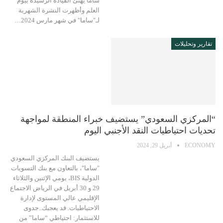
ساما يهنئ القيادة الرشيدة بيوم
العلم وأظهرت النشرة الشهرية
لـ"ساما" في شهر مارس 2024…
تقارير وتحليلات
“المركزي السعودي” يستضيف خبراء المنطقة لمواجهة
تحديات احتياطيات النقد الأجنبي اليوم
ECONOMY
أبريل 29, 2024
يستضيف البنك المركزي السعودي
"ساما"، بالتعاون مع بنك التسويات
الدولية BIS، يومي الإثنين والثلاثاء
29 و 30 أبريل في الرياض الاجتماع
الإقليمي عالي المستوى لإدارة
الاحتياطيات. قد يعجبك..جدوى
للاستثمار: احتياطي “ساما” من