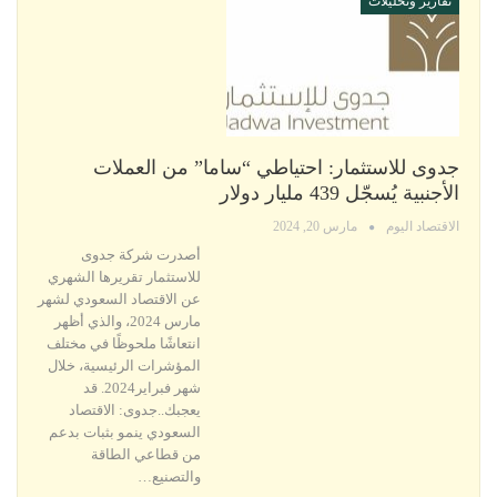
تقارير وتحليلات
جدوى للاستثمار: احتياطي “ساما” من العملات
الأجنبية يُسجّل 439 مليار دولار
الاقتصاد اليوم
مارس 20, 2024
أصدرت شركة جدوى
للاستثمار تقريرها الشهري
عن الاقتصاد السعودي لشهر
مارس 2024، والذي أظهر
انتعاشًا ملحوظًا في مختلف
المؤشرات الرئيسية، خلال
شهر فبراير2024. قد
يعجبك..جدوى: الاقتصاد
السعودي ينمو بثبات بدعم
من قطاعي الطاقة
والتصنيع…