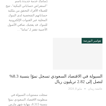
(ساما)، خدمة جديدة باسم
"استعراض حساباتي البنكية"، تتيح
للعملاء الأفراد التحقق من ملكية
حساباتهم الشخصية لدى البنوك
المحلية عبر القنوات الإلكترونية
للبنوك. قد يعجبك..صافي الأصول
الأجنبية تقفز لـ”ساما”…
هوامير البورصة
السيولة في الاقتصاد السعودي تسجل نموًا بنسبة 8.3%
لتصل إلى 2.82 تريليون ريال
عائشة زيدان
مايو 8, 2024
سجلت مستويات السيولة في
منظومة الاقتصاد السعودي نموًا
بنسبة 8.315، بنهاية شهر مارس