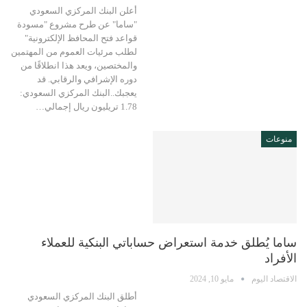
أعلن البنك المركزي السعودي
"ساما" عن طرح مشروع "مسودة
قواعد فتح المحافظ الإلكترونية"
لطلب مرئيات العموم من المهتمين
والمختصين، ويعد هذا انطلاقًا من
دوره الإشرافي والرقابي. قد
يعجبك..البنك المركزي السعودي:
1.78 تريليون ريال إجمالي…
منوعات
ساما يُطلق خدمة استعراض حساباتي البنكية للعملاء
الأفراد
الاقتصاد اليوم
مايو 10, 2024
أطلق البنك المركزي السعودي