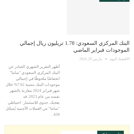
البنك المركزي السعودي: 1.78 تريليون ريال إجمالي
الموجودات فبراير الماضي
الاقتصاد اليوم
مارس 29, 2024
أظهر التقرير الشهري الصادر عن
البنك المركزي السعودي "ساما"
انخفاضًا ملحوظًا في إجمالي
موجودات البنك بنسبة 7.62% خلال
شهر فبراير 2024 مقارنة بالشهر
نفسه من عام 2023. قد
يعجبك..جدوى للاستثمار: احتياطي
“ساما” من العملات الأجنبية يُسجّل
439…