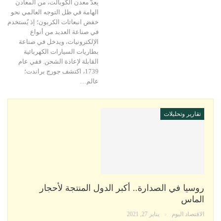
يعدّ معدن الكوبالت، من المعادن
الهامة في ظل التوجه العالمي نحو
خفض انبعاثات الكربون؛ إذ يُستخدم
في صناعة العديد من أنواع
الإلكترونيات، ويدخل في صناعة
بطاريات السيارات الكهربائية
القابلة لإعادة الشحن. ففي عام
1739، اكتشف جورج براندت؛
عالم…
تقارير وتحليلات
روسيا في الصدارة.. أكبر الدول المنتجة لأحجار
الماس
الاقتصاد اليوم
يناير 27, 2021