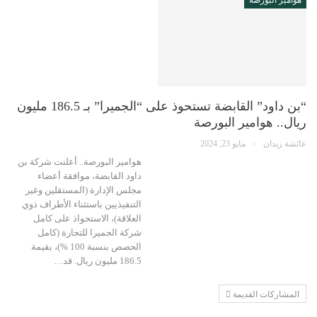
هوامير البورصة
“بن داود” القابضة تستحوذ على “الجميرا” بـ 186.5 مليون
ريال.. هوامير البورصة
عائشة زيدان
مايو 23, 2024
هوامير البورصة.. أعلنت شركة بن
داود القابضة، موافقة أعضاء
مجلس الإدارة (المستقلين وغير
التنفيذيين باستثناء الأطراف ذوي
العلاقة)، الاستحواذ على كامل
شركة الجميرا للتجارة (كامل
الحصص بنسبة 100 %)، بقيمة
186.5 مليون ريال. قد…
المشاركات القديمة