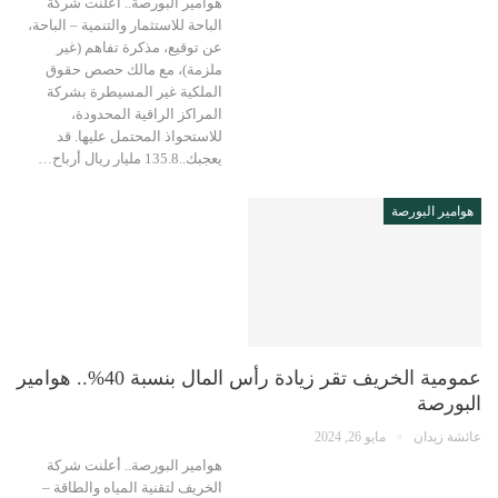
هوامير البورصة.. أعلنت شركة
الباحة للاستثمار والتنمية – الباحة،
عن توقيع، مذكرة تفاهم (غير
ملزمة)، مع مالك حصص حقوق
الملكية غير المسيطرة بشركة
المراكز الراقية المحدودة،
للاستحواذ المحتمل عليها. قد
يعجبك..135.8 مليار ريال أرباح…
هوامير البورصة
عمومية الخريف تقر زيادة رأس المال بنسبة 40%.. هوامير
البورصة
عائشة زيدان
مايو 26, 2024
هوامير البورصة.. أعلنت شركة
الخريف لتقنية المياه والطاقة –