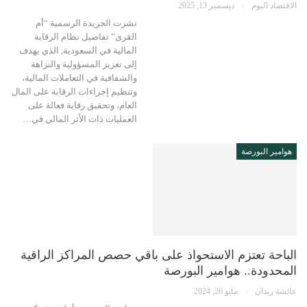
الاقتصاد اليوم
ديسمبر 13, 2025
نشرت الجريدة الرسمية “أم
القرى” تفاصيل نظام الرقابة
المالية في السعودية, الذي يهدف
إلى تعزيز المسؤولية والنزاهة
والشفافية في التعاملات المالية،
وتنظيم إجراءات الرقابة على المال
العام، وتحقيق رقابة فعالة على
العمليات ذات الأثر المالي في…
هوامير البورصة
الباحة تعتزم الاستحواذ على باقي حصص المراكز الراقية
المحدودة.. هوامير البورصة
عائشة زيدان
مايو 26, 2024