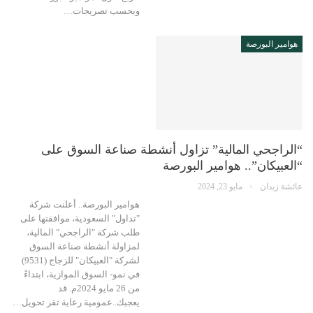
وبحسب تصريحات…
هوامير البورصة
“الراجحي المالية” تزاول أنشطة صناعة السوق على
“العبيكان”.. هوامير البورصة
عائشة زيدان
مايو 23, 2024
هوامير البورصة.. أعلنت شركة
"تداول" السعودية، موافقتها على
طلب شركة "الراجحي" المالية،
لمزاولة أنشطة صناعة السوق
لشركة "العبيكان" للزجاج (9531)
في نمو- السوق الموازية، ابتداءً
من 26 مايو 2024م. قد
يعجبك..عمومية رعاية تقر تحويل…