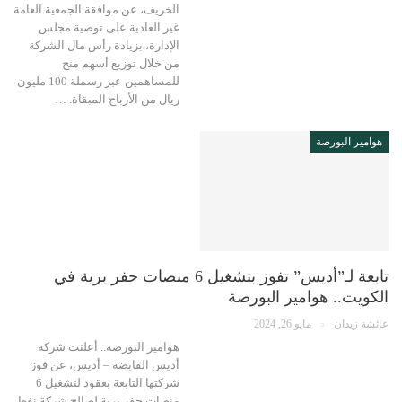
الخريف، عن موافقة الجمعية العامة
غير العادية على توصية مجلس
الإدارة، بزيادة رأس مال الشركة
من خلال توزيع أسهم منح
للمساهمين عبر رسملة 100 مليون
ريال من الأرباح المبقاة. …
هوامير البورصة
تابعة لـ”أديس” تفوز بتشغيل 6 منصات حفر برية في
الكويت.. هوامير البورصة
عائشة زيدان
مايو 26, 2024
هوامير البورصة.. أعلنت شركة
أديس القابضة – أديس، عن فوز
شركتها التابعة بعقود لتشغيل 6
منصات حفر برية لصالح شركة نفط