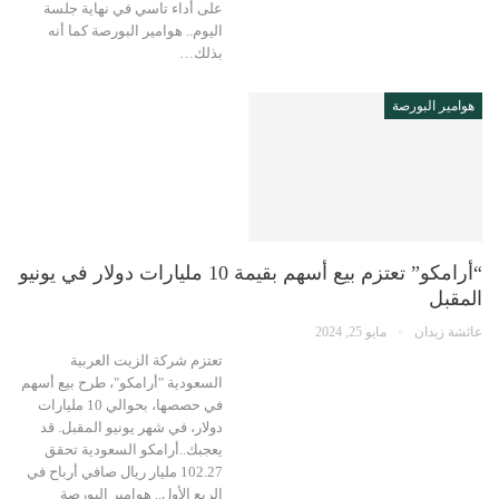
على أداء تاسي في نهاية جلسة
اليوم.. هوامير البورصة كما أنه
بذلك…
هوامير البورصة
“أرامكو” تعتزم بيع أسهم بقيمة 10 مليارات دولار في يونيو
المقبل
عائشة زيدان
مايو 25, 2024
تعتزم شركة الزيت العربية
السعودية "أرامكو"، طرح بيع أسهم
في حصصها، بحوالي 10 مليارات
دولار، في شهر يونيو المقبل. قد
يعجبك..أرامكو السعودية تحقق
102.27 مليار ريال صافي أرباح في
الربع الأول.. هوامير البورصة