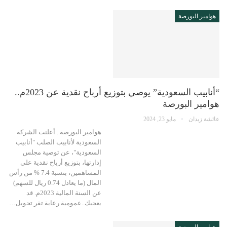
هوامير البورصة
“أنابيب السعودية” يوصي بتوزيع أرباح نقدية عن 2023م..
هوامير البورصة
عائشة زيدان
مايو 23, 2024
هوامير البورصة.. أعلنت الشركة
السعودية لأنابيب الصلب "أنابيب
السعودية"، عن توصية مجلس
إدارتها، بتوزيع أرباح نقدية على
المساهمين، بنسبة 7.4 % من رأس
المال (ما يعادل 0.74 ريال للسهم)
عن السنة المالية 2023م. قد
يعجبك..عمومية رعاية تقر تحويل…