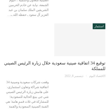
الصينية للتعاون والتنمية"، اليوم
الجمعة، نيابة عن خادم الحرمين
الشريفين الملك سلمان بن عبد
العزيز آل سعود ـ حفظه الله ـ،…
استثمار
توقيع 34 اتفاقية صينية سعودية خلال زيارة الرئيس الصيني
للمملكة
الاقتصاد اليوم
ديسمبر 8, 2022
وقعت شركات سعودية وصينية 34
اتفاقية شراكة وتعاون استثماري،
على هامش زيارة الرئيس الصيني
شي جي بينغ الحالية للسعودية؛
للمشاركة في ثلاث قممٍ هامة؛ هي
القمة الصينية السعودية والقمة