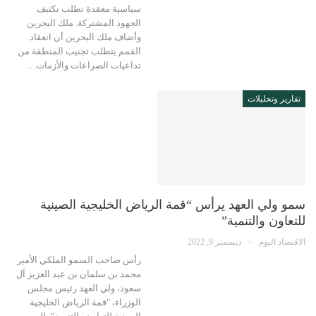
سياسية معقدة تطلب تكثيف
الجهود المشتركة. ملك البحرين
وأضاف ملك البحرين أن انعقاد
القمم يتطلب تجنيب المنطقة من
تداعيات الصراعات والأزمات…
تقارير وتحليلات
سمو ولي العهد يرأس “قمة الرياض الخليجية الصينية
للتعاون والتنمية”
الاقتصاد اليوم
ديسمبر 9, 2022
رأس صاحب السمو الملكي الأمير
محمد بن سلمان بن عبد العزيز آل
سعود، ولي العهد رئيس مجلس
الوزراء، "قمة الرياض الخليجية