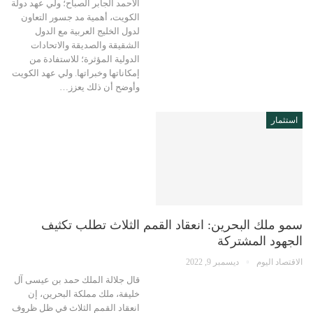
الأحمد الجابر الصباح؛ ولي عهد دولة
الكويت، أهمية مد جسور التعاون
لدول الخليج العربية مع الدول
الشقيقة والصديقة والاتحادات
الدولية المؤثرة؛ للاستفادة من
إمكاناتها وخبراتها. ولي عهد الكويت
وأوضح أن ذلك يعزز…
استثمار
سمو ملك البحرين: انعقاد القمم الثلاث تطلب تكثيف
الجهود المشتركة
الاقتصاد اليوم
ديسمبر 9, 2022
قال جلالة الملك حمد بن عيسى آل
خليفة، ملك مملكة البحرين، إن
انعقاد القمم الثلاث في ظل ظروف