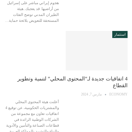
هجوم إيراني مباشر على إسرائيل
من أراضيها. قد يعجبك..هيئة
الطيران المدني توضح الفئات
المستحقة للتعويض بلائحة حماية…
استثمار
4 اتفاقيات جديدة لـ”المحتوى المحلي” لتنمية وتطوير
القطاع
ECONOMY
مارس 7, 2024
أعلنت هيئة المحتوى المحلي
والمشتريات الحكومية، عن توقيع 4
اتفاقيات تعاون مع مجموعة من
الشركات الوطنية الرائدة في
قطاعات الصناعة والتأمين والأدوية
والبناء والتشييد بالمملكة العربية