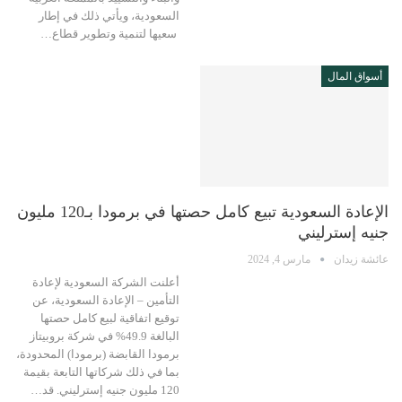
السعودية، ويأتي ذلك في إطار
سعيها لتنمية وتطوير قطاع…
أسواق المال
الإعادة السعودية تبيع كامل حصتها في برمودا بـ120 مليون
جنيه إسترليني
عائشة زيدان
مارس 4, 2024
أعلنت الشركة السعودية لإعادة
التأمين – الإعادة السعودية، عن
توقيع اتفاقية لبيع كامل حصتها
البالغة 49.9% في شركة بروبيتاز
برمودا القابضة (برمودا) المحدودة،
بما في ذلك شركاتها التابعة بقيمة
120 مليون جنيه إسترليني. قد…