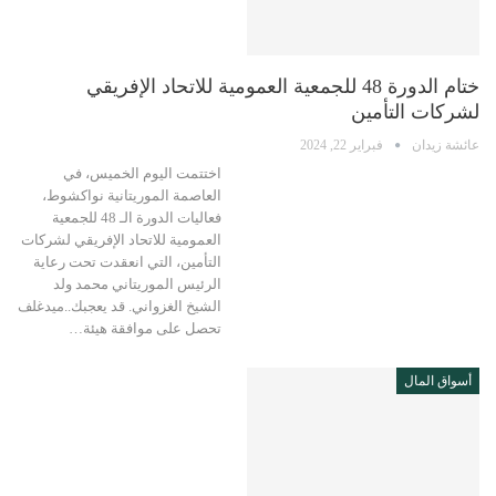
ختام الدورة 48 للجمعية العمومية للاتحاد الإفريقي
لشركات التأمين
عائشة زيدان
فبراير 22, 2024
اختتمت اليوم الخميس، في
العاصمة الموريتانية نواكشوط،
فعاليات الدورة الـ 48 للجمعية
العمومية للاتحاد الإفريقي لشركات
التأمين، التي انعقدت تحت رعاية
الرئيس الموريتاني محمد ولد
الشيخ الغزواني. قد يعجبك..ميدغلف
تحصل على موافقة هيئة…
أسواق المال