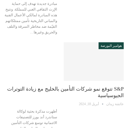
مبادرة جديدة تهدف إلى حماية
الإرث الثقافي الغني للمملكة. وتتيح
هذه المبادرة لمالكي الأعمال الفنية
والمباني التاريخية تأمين ممتلكاتهم
القيّمة ضد مخاطر السرقة والتلف
والحريق وغيرها…
هوامير البورصة
S&P تتوقع نمو شركات التأمين بالخليج مع زيادة التوترات
الجيوسياسية
عائشة زيدان
أبريل 18, 2024
أظهرت مذكرة بحثية لوكالة
ستاندرد أند بورز للتصنيفات
الائتمانية توسع شركات التأمين