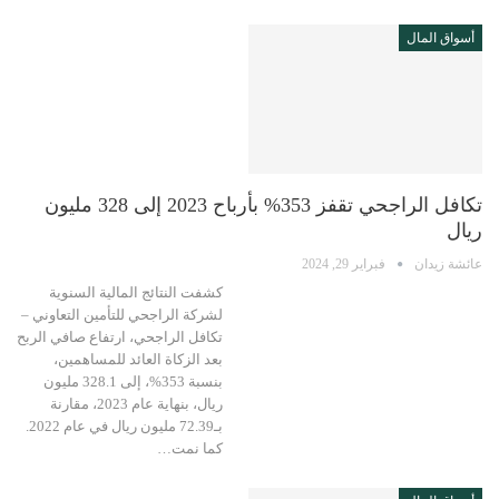
أسواق المال
تكافل الراجحي تقفز 353% بأرباح 2023 إلى 328 مليون
ريال
عائشة زيدان
فبراير 29, 2024
كشفت النتائج المالية السنوية
لشركة الراجحي للتأمين التعاوني –
تكافل الراجحي، ارتفاع صافي الربح
بعد الزكاة العائد للمساهمين،
بنسبة 353%، إلى 328.1 مليون
ريال، بنهاية عام 2023، مقارنة
بـ72.39 مليون ريال في عام 2022.
كما نمت…