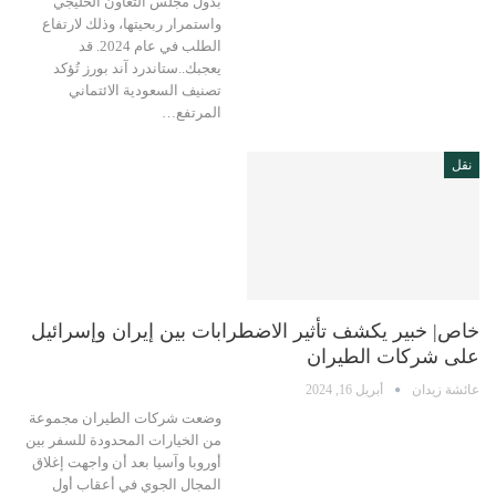
بدول مجلس التعاون الخليجي
واستمرار ربحيتها، وذلك لارتفاع
الطلب في عام 2024. قد
يعجبك..ستاندرد آند بورز تُؤكد
تصنيف السعودية الائتماني
المرتفع…
نقل
خاص| خبير يكشف تأثير الاضطرابات بين إيران وإسرائيل
على شركات الطيران
عائشة زيدان
أبريل 16, 2024
وضعت شركات الطيران مجموعة
من الخيارات المحدودة للسفر بين
أوروبا وآسيا بعد أن واجهت إغلاق
المجال الجوي في أعقاب أول