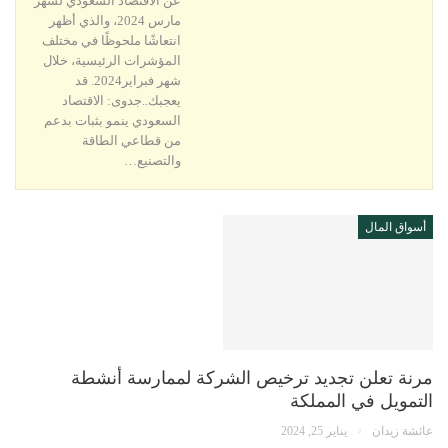
عن الاقتصاد السعودي لشهر
مارس 2024، والذي أظهر
انتعاشًا ملحوظًا في مختلف
المؤشرات الرئيسية، خلال
شهر فبراير2024. قد
يعجبك..جدوى: الاقتصاد
السعودي ينمو بثبات بدعم
من قطاعي الطاقة
والتصنيع…
أسواق المال
مرنة تعلن تجديد ترخيص الشركة لممارسة أنشطة
التمويل في المملكة
عائشة زيدان
يناير 25, 2024