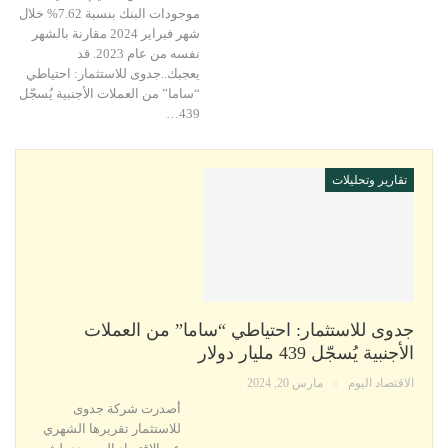
موجودات البنك بنسبة 7.62% خلال
شهر فبراير 2024 مقارنة بالشهر
نفسه من عام 2023. قد
يعجبك..جدوى للاستثمار: احتياطي
“ساما” من العملات الأجنبية يُسجّل
439…
تقارير وتحليلات
جدوى للاستثمار: احتياطي “ساما” من العملات
الأجنبية يُسجّل 439 مليار دولار
الاقتصاد اليوم
مارس 20, 2024
أصدرت شركة جدوى
للاستثمار تقريرها الشهري