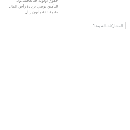
حقوق أولوية. قد يعجبك..ولاء
للتأمين توصي بزيادة رأس المال
بقيمة 425 مليون ريال…
المشاركات القديمة