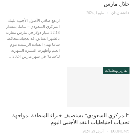
خلال مارس
عائشة زيدان
مايو 1, 2024
ارتفع صافي الأصول الأجنبية للبنك
المركزي السعودي – ساما، بمقدار
22.13 مليار دولار في مارس مقارنة
بالشهر السابق. قد يعجبك..محافظ
ساما يهنئ القيادة الرشيدة بيوم
العلم وأظهرت النشرة الشهرية
لـ"ساما" في شهر مارس 2024…
تقارير وتحليلات
“المركزي السعودي” يستضيف خبراء المنطقة لمواجهة
تحديات احتياطيات النقد الأجنبي اليوم
ECONOMY
أبريل 29, 2024