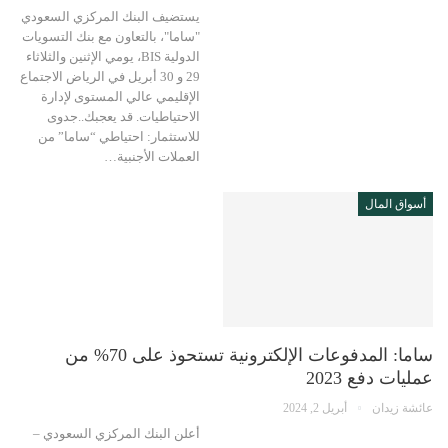
يستضيف البنك المركزي السعودي
"ساما"، بالتعاون مع بنك التسويات
الدولية BIS، يومي الإثنين والثلاثاء
29 و 30 أبريل في الرياض الاجتماع
الإقليمي عالي المستوى لإدارة
الاحتياطيات. قد يعجبك..جدوى
للاستثمار: احتياطي “ساما” من
العملات الأجنبية…
أسواق المال
ساما: المدفوعات الإلكترونية تستحوذ على 70% من
عمليات دفع 2023
عائشة زيدان
أبريل 2, 2024
أعلن البنك المركزي السعودي –