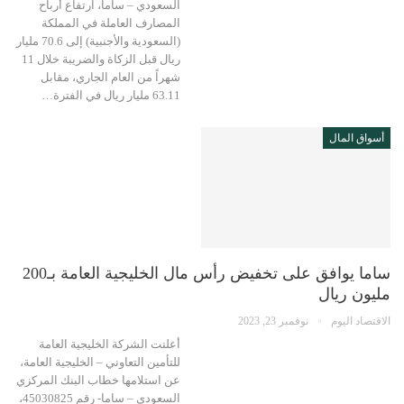
السعودي – ساما، ارتفاع أرباح
المصارف العاملة في المملكة
(السعودية والأجنبية) إلى 70.6 مليار
ريال قبل الزكاة والضريبة خلال 11
شهراً من العام الجاري، مقابل
63.11 مليار ريال في الفترة…
أسواق المال
ساما يوافق على تخفيض رأس مال الخليجية العامة بـ200
مليون ريال
الاقتصاد اليوم
نوفمبر 23, 2023
أعلنت الشركة الخليجية العامة
للتأمين التعاوني – الخليجية العامة،
عن استلامها خطاب البنك المركزي
السعودي – ساما- رقم 45030825،