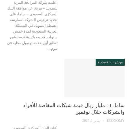
أعلنت شركة المرابحة المرنة
للتمويل – مرنة، عن موافقة البنك
المركزي السعودي – ساما، على
تجديد ترخيص الشركة لممارسة
أنشطة التمويل في المملكة
العربية السعودية لمدة خمس
سنوات. قد يعجبك..هنقرستيشن
تطلق أول خدمة توصيل محلية في
نيوم…
مؤشرات اقتصادية
ساما: 11 مليار ريال قيمة شيكات المقاصة للأفراد
والشركات خلال نوفمبر
ECONOMY
يناير 1, 2024
أعلن البنك المركزي السعودي