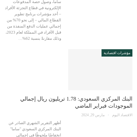
ساما، وصول حصة المدفوعات
الإلكترونية في قطاع التجزئة الأفراد
– أحد مؤشرات برنامج تطوير
القطاع المالي – إلى نحو 70% من
إجمالي عمليات الدفع المنفذة من
قبل الأفراد في المملكة لعام 2023،
وذلك مقارنةً بنسبة 62%…
مؤشرات اقتصادية
البنك المركزي السعودي: 1.78 تريليون ريال إجمالي
الموجودات فبراير الماضي
الاقتصاد اليوم
مارس 29, 2024
أظهر التقرير الشهري الصادر عن
البنك المركزي السعودي "ساما"
انخفاضًا ملحوظًا في إجمالي