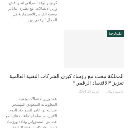
كونو، والوفد المرافق له. وناقش
وزير الاتصالات، مع نظيره الياباني
توسيع الفرص الاستثمارية في
المجال الرقمي بين…
تكنولوجيا
المملكة تبحث مع رؤساء كبرى الشركات التقنية العالمية
تعزيز “الاقتصاد الرقمي”
عائشة زيدان
أبريل 29, 2024
عقد وزير الاتصالات وتقنية
المعلومات السعودي المهندس
عبدالله بن عامر السواحة، اليوم
الاثنين، سلسلة اجتماعات ثنائية مع
عدد من المسؤولين وقادة ورؤساء
كبرى الشركات التقنية الرائدة