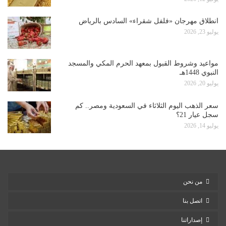
انطلاق مهرجان «فلفل شقراء» السادس بالرياض
يوليو 23, 2026
مواعيد وشروط القبول بمعهد الحرم المكي والمسجد
النبوي 1448هـ
يوليو 20, 2026
سعر الذهب اليوم الثلاثاء في السعودية ومصر.. كم
سجل عيار 21؟
يوليو 14, 2026
من نحن
اتصل بنا
إصداراتنا